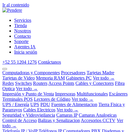
Ir al contenido
Servicios
Tienda
Nosotros
Contacto
Soporte
Agentes IA
Inicia sesión
+52 55 1204 1276
Contáctanos
Computadoras y Componentes
Procesadores
Tarjetas Madre
Tarjetas de Video
Memoria RAM
Gabinetes PC
Ver todo →
Redes
Switches
Routers
Access Points
Cables y Conectores
Fibra
Optica
Ver todo →
Impresión y Punto de Venta
Impresoras
Multifuncionales
Escáneres
Terminales POS
Lectores de Código
Ver todo →
UPS / Energía
UPS
PDU
Fuentes de Alimentacion
Tierra Fisica y
Pararrayos
Cables Electricos
Ver todo →
Seguridad y Videovigilancia
Camaras IP
Camaras Analogicas
Control de Acceso
Balizas y Senalizacion
Accesorios CCTV
Ver
todo →
Telefonía IP / VoIP
Teléfonos IP
Conmutadores PBX
Diademas y