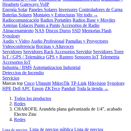
Headsets
Gateways VoIP
Energía Solar
Paneles Solares
Inversores
Controladores de Carga
Baterías Solares
Montajes y Estructuras
Ver todo →
Radiocomunicación
Radios Portatiles
Radios Base y Moviles
Antenas
Enlaces Punto a Punto
Accesorios de Radio
Almacenamiento
NAS
Discos Duros
SSD
Memorias Flash
Synology
Audio y Video
Audio Profesional
Pantallas y Proyectores
Videoconferencia
Bocinas y Altavoces
Servidores
Servidores Rack
Accesorios Servidor
Servidores Torre
IoT / GPS / Telemática
GPS y Rastreo
Sensores IoT
Telemetria
Accesorios IoT
Industria / BMS
Automatizacion Industrial
Deteccion de Incendio
Servicios
Marcas top
Cisco
Ubiquiti
MikroTik
TP-Link
Hikvision
Synology
HPE
Dell
APC
Epson
ZKTeco
Panduit
Toda la tienda →
Todos los productos
Redes
CHAROFIL Arandela plana galvanizada de 1/4", acabado
Electro Zinc
Redes
Lista de precios pública
Lista de precios
Lista de precios: