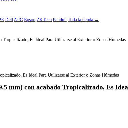
PE
Dell
APC
Epson
ZKTeco
Panduit
Toda la tienda →
ropicalizado, Es Ideal Para Utilizarse al Exterior o Zonas Húmedas
5 mm) con acabado Tropicalizado, Es Ideal 