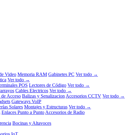
 de Video
Memoria RAM
Gabinetes PC
Ver todo →
tica
Ver todo →
erminales POS
Lectores de Código
Ver todo →
rarrayos
Cables Electricos
Ver todo →
l de Acceso
Balizas y Senalizacion
Accesorios CCTV
Ver todo →
dsets
Gateways VoIP
erías Solares
Montajes y Estructuras
Ver todo →
s
Enlaces Punto a Punto
Accesorios de Radio
rencia
Bocinas y Altavoces
orios IoT