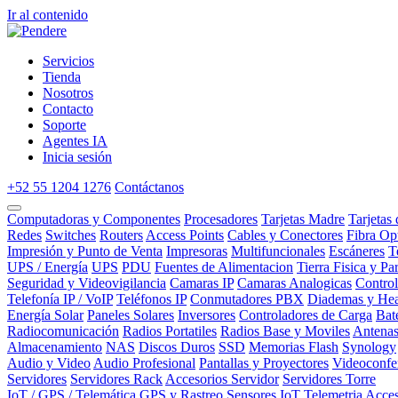
Ir al contenido
Servicios
Tienda
Nosotros
Contacto
Soporte
Agentes IA
Inicia sesión
+52 55 1204 1276
Contáctanos
Computadoras y Componentes
Procesadores
Tarjetas Madre
Tarjetas
Redes
Switches
Routers
Access Points
Cables y Conectores
Fibra Op
Impresión y Punto de Venta
Impresoras
Multifuncionales
Escáneres
T
UPS / Energía
UPS
PDU
Fuentes de Alimentacion
Tierra Fisica y Pa
Seguridad y Videovigilancia
Camaras IP
Camaras Analogicas
Contro
Telefonía IP / VoIP
Teléfonos IP
Conmutadores PBX
Diademas y Hea
Energía Solar
Paneles Solares
Inversores
Controladores de Carga
Bat
Radiocomunicación
Radios Portatiles
Radios Base y Moviles
Antena
Almacenamiento
NAS
Discos Duros
SSD
Memorias Flash
Synology
Audio y Video
Audio Profesional
Pantallas y Proyectores
Videoconfe
Servidores
Servidores Rack
Accesorios Servidor
Servidores Torre
IoT / GPS / Telemática
GPS y Rastreo
Sensores IoT
Telemetria
Acces