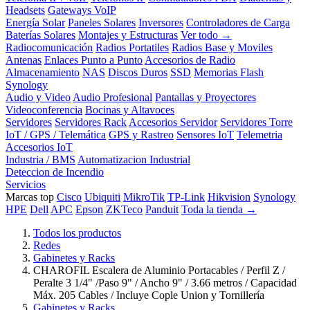
Headsets
Gateways VoIP
Energía Solar
Paneles Solares
Inversores
Controladores de Carga
Baterías Solares
Montajes y Estructuras
Ver todo →
Radiocomunicación
Radios Portatiles
Radios Base y Moviles
Antenas
Enlaces Punto a Punto
Accesorios de Radio
Almacenamiento
NAS
Discos Duros
SSD
Memorias Flash
Synology
Audio y Video
Audio Profesional
Pantallas y Proyectores
Videoconferencia
Bocinas y Altavoces
Servidores
Servidores Rack
Accesorios Servidor
Servidores Torre
IoT / GPS / Telemática
GPS y Rastreo
Sensores IoT
Telemetria
Accesorios IoT
Industria / BMS
Automatizacion Industrial
Deteccion de Incendio
Servicios
Marcas top
Cisco
Ubiquiti
MikroTik
TP-Link
Hikvision
Synology
HPE
Dell
APC
Epson
ZKTeco
Panduit
Toda la tienda →
Todos los productos
Redes
Gabinetes y Racks
CHAROFIL Escalera de Aluminio Portacables / Perfil Z /
Peralte 3 1/4" /Paso 9" / Ancho 9" / 3.66 metros / Capacidad
Máx. 205 Cables / Incluye Cople Union y Tornillería
Gabinetes y Racks