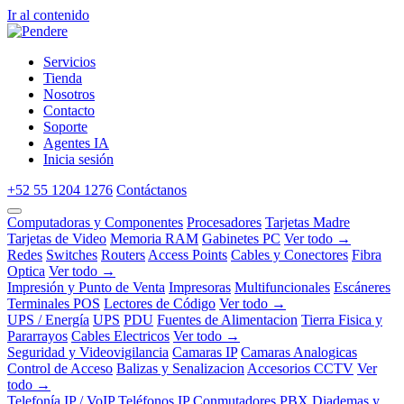
Ir al contenido
Servicios
Tienda
Nosotros
Contacto
Soporte
Agentes IA
Inicia sesión
+52 55 1204 1276
Contáctanos
Computadoras y Componentes
Procesadores
Tarjetas Madre
Tarjetas de Video
Memoria RAM
Gabinetes PC
Ver todo →
Redes
Switches
Routers
Access Points
Cables y Conectores
Fibra
Optica
Ver todo →
Impresión y Punto de Venta
Impresoras
Multifuncionales
Escáneres
Terminales POS
Lectores de Código
Ver todo →
UPS / Energía
UPS
PDU
Fuentes de Alimentacion
Tierra Fisica y
Pararrayos
Cables Electricos
Ver todo →
Seguridad y Videovigilancia
Camaras IP
Camaras Analogicas
Control de Acceso
Balizas y Senalizacion
Accesorios CCTV
Ver
todo →
Telefonía IP / VoIP
Teléfonos IP
Conmutadores PBX
Diademas y