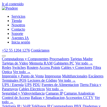
Ir al contenido
Servicios
Tienda
Nosotros
Contacto
Soporte
Agentes IA
Inicia sesión
+52 55 1204 1276
Contáctanos
Computadoras y Componentes
Procesadores
Tarjetas Madre
Tarjetas de Video
Memoria RAM
Gabinetes PC
Ver todo →
Redes
Switches
Routers
Access Points
Cables y Conectores
Fibra
Optica
Ver todo →
Impresión y Punto de Venta
Impresoras
Multifuncionales
Escáneres
Terminales POS
Lectores de Código
Ver todo →
UPS / Energía
UPS
PDU
Fuentes de Alimentacion
Tierra Fisica y
Pararrayos
Cables Electricos
Ver todo →
Seguridad y Videovigilancia
Camaras IP
Camaras Analogicas
Control de Acceso
Balizas y Senalizacion
Accesorios CCTV
Ver
todo →
Telefonía IP / VoIP
Teléfonos IP
Conmutadores PBX
Diademas y