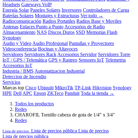
Headsets
Gateways VoIP
Energía Solar
Paneles Solares
Inversores
Controladores de Carga
Baterías Solares
Montajes y Estructuras
Ver todo →
Radiocomunicación
Radios Portatiles
Radios Base y Moviles
Antenas
Enlaces Punto a Punto
Accesorios de Radio
Almacenamiento
NAS
Discos Duros
SSD
Memorias Flash
Synology
Audio y Video
Audio Profesional
Pantallas y Proyectores
Videoconferencia
Bocinas y Altavoces
Servidores
Servidores Rack
Accesorios Servidor
Servidores Torre
IoT / GPS / Telemática
GPS y Rastreo
Sensores IoT
Telemetria
Accesorios IoT
Industria / BMS
Automatizacion Industrial
Deteccion de Incendio
Servicios
Marcas top
Cisco
Ubiquiti
MikroTik
TP-Link
Hikvision
Synology
HPE
Dell
APC
Epson
ZKTeco
Panduit
Toda la tienda →
Todos los productos
Redes
CHAROFIL Tornillo cabeza de gota de 1/4" x 3/4"
Redes
Lista de precios pública
Lista de precios
Lista de precios:
Lista de precios pública