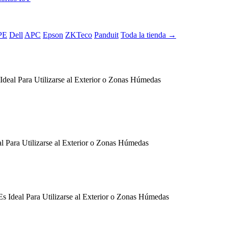
PE
Dell
APC
Epson
ZKTeco
Panduit
Toda la tienda →
Ideal Para Utilizarse al Exterior o Zonas Húmedas