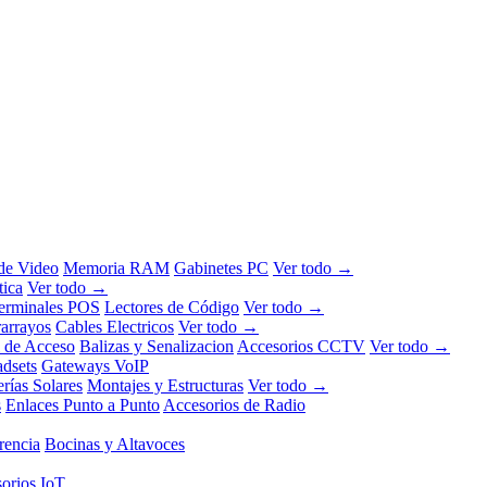
 de Video
Memoria RAM
Gabinetes PC
Ver todo →
tica
Ver todo →
erminales POS
Lectores de Código
Ver todo →
rarrayos
Cables Electricos
Ver todo →
l de Acceso
Balizas y Senalizacion
Accesorios CCTV
Ver todo →
dsets
Gateways VoIP
erías Solares
Montajes y Estructuras
Ver todo →
s
Enlaces Punto a Punto
Accesorios de Radio
rencia
Bocinas y Altavoces
orios IoT