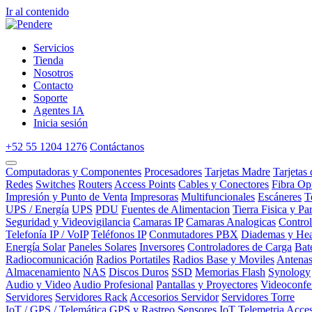
Ir al contenido
Servicios
Tienda
Nosotros
Contacto
Soporte
Agentes IA
Inicia sesión
+52 55 1204 1276
Contáctanos
Computadoras y Componentes
Procesadores
Tarjetas Madre
Tarjetas
Redes
Switches
Routers
Access Points
Cables y Conectores
Fibra Op
Impresión y Punto de Venta
Impresoras
Multifuncionales
Escáneres
T
UPS / Energía
UPS
PDU
Fuentes de Alimentacion
Tierra Fisica y Pa
Seguridad y Videovigilancia
Camaras IP
Camaras Analogicas
Contro
Telefonía IP / VoIP
Teléfonos IP
Conmutadores PBX
Diademas y Hea
Energía Solar
Paneles Solares
Inversores
Controladores de Carga
Bat
Radiocomunicación
Radios Portatiles
Radios Base y Moviles
Antena
Almacenamiento
NAS
Discos Duros
SSD
Memorias Flash
Synology
Audio y Video
Audio Profesional
Pantallas y Proyectores
Videoconfe
Servidores
Servidores Rack
Accesorios Servidor
Servidores Torre
IoT / GPS / Telemática
GPS y Rastreo
Sensores IoT
Telemetria
Acces