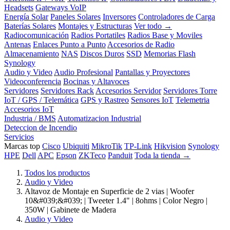
Headsets
Gateways VoIP
Energía Solar
Paneles Solares
Inversores
Controladores de Carga
Baterías Solares
Montajes y Estructuras
Ver todo →
Radiocomunicación
Radios Portatiles
Radios Base y Moviles
Antenas
Enlaces Punto a Punto
Accesorios de Radio
Almacenamiento
NAS
Discos Duros
SSD
Memorias Flash
Synology
Audio y Video
Audio Profesional
Pantallas y Proyectores
Videoconferencia
Bocinas y Altavoces
Servidores
Servidores Rack
Accesorios Servidor
Servidores Torre
IoT / GPS / Telemática
GPS y Rastreo
Sensores IoT
Telemetria
Accesorios IoT
Industria / BMS
Automatizacion Industrial
Deteccion de Incendio
Servicios
Marcas top
Cisco
Ubiquiti
MikroTik
TP-Link
Hikvision
Synology
HPE
Dell
APC
Epson
ZKTeco
Panduit
Toda la tienda →
Todos los productos
Audio y Video
Altavoz de Montaje en Superficie de 2 vias | Woofer
10&#039;&#039; | Tweeter 1.4" | 8ohms | Color Negro |
350W | Gabinete de Madera
Audio y Video