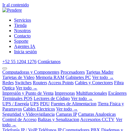
Ir al contenido
Servicios
Tienda
Nosotros
Contacto
Soporte
Agentes IA
Inicia sesión
+52 55 1204 1276
Contáctanos
Computadoras y Componentes
Procesadores
Tarjetas Madre
Tarjetas de Video
Memoria RAM
Gabinetes PC
Ver todo →
Redes
Switches
Routers
Access Points
Cables y Conectores
Fibra
Optica
Ver todo →
Impresión y Punto de Venta
Impresoras
Multifuncionales
Escáneres
Terminales POS
Lectores de Código
Ver todo →
UPS / Energía
UPS
PDU
Fuentes de Alimentacion
Tierra Fisica y
Pararrayos
Cables Electricos
Ver todo →
Seguridad y Videovigilancia
Camaras IP
Camaras Analogicas
Control de Acceso
Balizas y Senalizacion
Accesorios CCTV
Ver
todo →
Telefonía IP / VoIP
Teléfonos IP
Conmutadores PBX
Diademas y