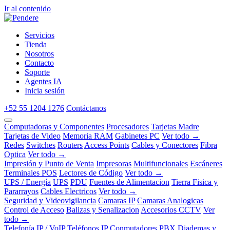
Ir al contenido
Servicios
Tienda
Nosotros
Contacto
Soporte
Agentes IA
Inicia sesión
+52 55 1204 1276
Contáctanos
Computadoras y Componentes
Procesadores
Tarjetas Madre
Tarjetas de Video
Memoria RAM
Gabinetes PC
Ver todo →
Redes
Switches
Routers
Access Points
Cables y Conectores
Fibra
Optica
Ver todo →
Impresión y Punto de Venta
Impresoras
Multifuncionales
Escáneres
Terminales POS
Lectores de Código
Ver todo →
UPS / Energía
UPS
PDU
Fuentes de Alimentacion
Tierra Fisica y
Pararrayos
Cables Electricos
Ver todo →
Seguridad y Videovigilancia
Camaras IP
Camaras Analogicas
Control de Acceso
Balizas y Senalizacion
Accesorios CCTV
Ver
todo →
Telefonía IP / VoIP
Teléfonos IP
Conmutadores PBX
Diademas y