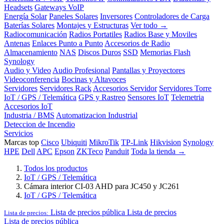
Headsets
Gateways VoIP
Energía Solar
Paneles Solares
Inversores
Controladores de Carga
Baterías Solares
Montajes y Estructuras
Ver todo →
Radiocomunicación
Radios Portatiles
Radios Base y Moviles
Antenas
Enlaces Punto a Punto
Accesorios de Radio
Almacenamiento
NAS
Discos Duros
SSD
Memorias Flash
Synology
Audio y Video
Audio Profesional
Pantallas y Proyectores
Videoconferencia
Bocinas y Altavoces
Servidores
Servidores Rack
Accesorios Servidor
Servidores Torre
IoT / GPS / Telemática
GPS y Rastreo
Sensores IoT
Telemetria
Accesorios IoT
Industria / BMS
Automatizacion Industrial
Deteccion de Incendio
Servicios
Marcas top
Cisco
Ubiquiti
MikroTik
TP-Link
Hikvision
Synology
HPE
Dell
APC
Epson
ZKTeco
Panduit
Toda la tienda →
Todos los productos
IoT / GPS / Telemática
Cámara interior CI-03 AHD para JC450 y JC261
IoT / GPS / Telemática
Lista de precios pública
Lista de precios
Lista de precios:
Lista de precios pública