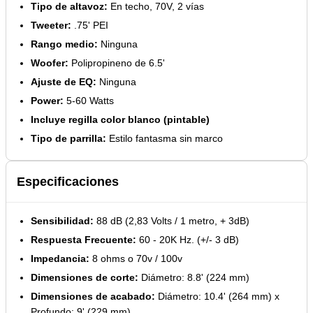
Tipo de altavoz:
En techo, 70V, 2 vías
Tweeter:
.75' PEI
Rango medio:
Ninguna
Woofer:
Polipropineno de 6.5'
Ajuste de EQ:
Ninguna
Power:
5-60 Watts
Incluye regilla color blanco (pintable)
Tipo de parrilla:
Estilo fantasma sin marco
Especificaciones
Sensibilidad:
88 dB (2,83 Volts / 1 metro, + 3dB)
Respuesta Frecuente:
60 - 20K Hz. (+/- 3 dB)
Impedancia:
8 ohms o 70v / 100v
Dimensiones de corte:
Diámetro: 8.8' (224 mm)
Dimensiones de acabado:
Diámetro: 10.4' (264 mm) x
Profundo: 9' (229 mm)