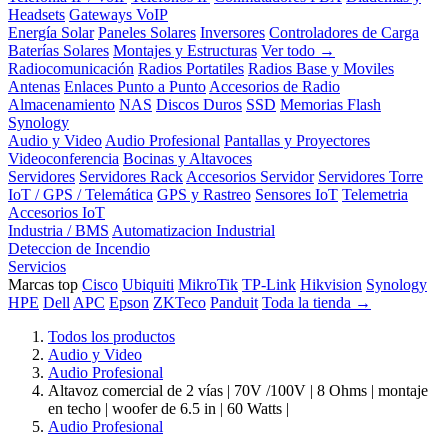
Headsets
Gateways VoIP
Energía Solar
Paneles Solares
Inversores
Controladores de Carga
Baterías Solares
Montajes y Estructuras
Ver todo →
Radiocomunicación
Radios Portatiles
Radios Base y Moviles
Antenas
Enlaces Punto a Punto
Accesorios de Radio
Almacenamiento
NAS
Discos Duros
SSD
Memorias Flash
Synology
Audio y Video
Audio Profesional
Pantallas y Proyectores
Videoconferencia
Bocinas y Altavoces
Servidores
Servidores Rack
Accesorios Servidor
Servidores Torre
IoT / GPS / Telemática
GPS y Rastreo
Sensores IoT
Telemetria
Accesorios IoT
Industria / BMS
Automatizacion Industrial
Deteccion de Incendio
Servicios
Marcas top
Cisco
Ubiquiti
MikroTik
TP-Link
Hikvision
Synology
HPE
Dell
APC
Epson
ZKTeco
Panduit
Toda la tienda →
Todos los productos
Audio y Video
Audio Profesional
Altavoz comercial de 2 vías | 70V /100V | 8 Ohms | montaje
en techo | woofer de 6.5 in | 60 Watts |
Audio Profesional