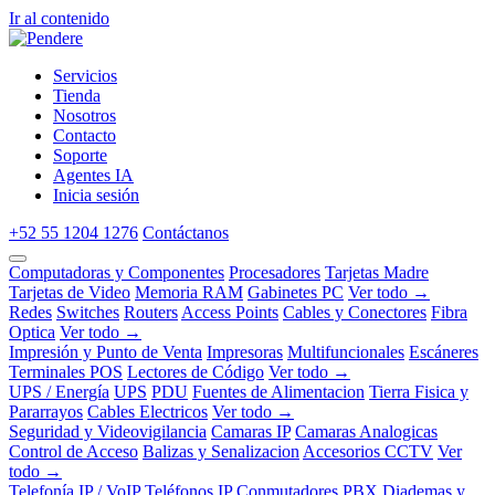
Ir al contenido
Servicios
Tienda
Nosotros
Contacto
Soporte
Agentes IA
Inicia sesión
+52 55 1204 1276
Contáctanos
Computadoras y Componentes
Procesadores
Tarjetas Madre
Tarjetas de Video
Memoria RAM
Gabinetes PC
Ver todo →
Redes
Switches
Routers
Access Points
Cables y Conectores
Fibra
Optica
Ver todo →
Impresión y Punto de Venta
Impresoras
Multifuncionales
Escáneres
Terminales POS
Lectores de Código
Ver todo →
UPS / Energía
UPS
PDU
Fuentes de Alimentacion
Tierra Fisica y
Pararrayos
Cables Electricos
Ver todo →
Seguridad y Videovigilancia
Camaras IP
Camaras Analogicas
Control de Acceso
Balizas y Senalizacion
Accesorios CCTV
Ver
todo →
Telefonía IP / VoIP
Teléfonos IP
Conmutadores PBX
Diademas y