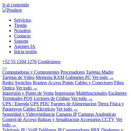
Ir al contenido
Servicios
Tienda
Nosotros
Contacto
Soporte
Agentes IA
Inicia sesión
+52 55 1204 1276
Contáctanos
Computadoras y Componentes
Procesadores
Tarjetas Madre
Tarjetas de Video
Memoria RAM
Gabinetes PC
Ver todo →
Redes
Switches
Routers
Access Points
Cables y Conectores
Fibra
Optica
Ver todo →
Impresión y Punto de Venta
Impresoras
Multifuncionales
Escáneres
Terminales POS
Lectores de Código
Ver todo →
UPS / Energía
UPS
PDU
Fuentes de Alimentacion
Tierra Fisica y
Pararrayos
Cables Electricos
Ver todo →
Seguridad y Videovigilancia
Camaras IP
Camaras Analogicas
Control de Acceso
Balizas y Senalizacion
Accesorios CCTV
Ver
todo →
Telefonía IP / VoIP
Teléfonos IP
Conmutadores PBX
Diademas y