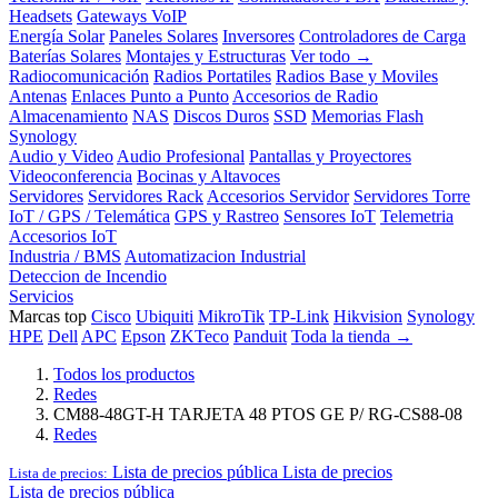
Headsets
Gateways VoIP
Energía Solar
Paneles Solares
Inversores
Controladores de Carga
Baterías Solares
Montajes y Estructuras
Ver todo →
Radiocomunicación
Radios Portatiles
Radios Base y Moviles
Antenas
Enlaces Punto a Punto
Accesorios de Radio
Almacenamiento
NAS
Discos Duros
SSD
Memorias Flash
Synology
Audio y Video
Audio Profesional
Pantallas y Proyectores
Videoconferencia
Bocinas y Altavoces
Servidores
Servidores Rack
Accesorios Servidor
Servidores Torre
IoT / GPS / Telemática
GPS y Rastreo
Sensores IoT
Telemetria
Accesorios IoT
Industria / BMS
Automatizacion Industrial
Deteccion de Incendio
Servicios
Marcas top
Cisco
Ubiquiti
MikroTik
TP-Link
Hikvision
Synology
HPE
Dell
APC
Epson
ZKTeco
Panduit
Toda la tienda →
Todos los productos
Redes
CM88-48GT-H TARJETA 48 PTOS GE P/ RG-CS88-08
Redes
Lista de precios pública
Lista de precios
Lista de precios:
Lista de precios pública