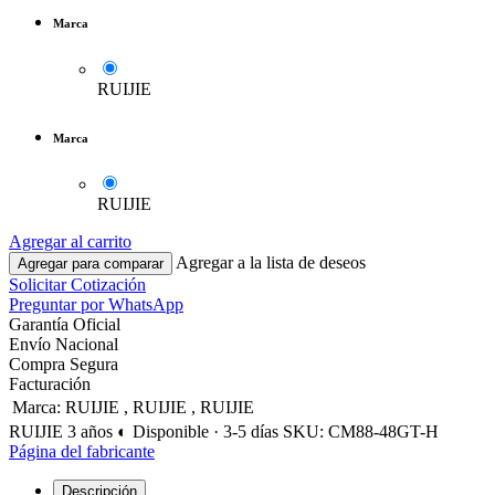
Marca
RUIJIE
Marca
RUIJIE
Agregar al carrito
Agregar a la lista de deseos
Agregar para comparar
Solicitar Cotización
Preguntar por WhatsApp
Garantía Oficial
Envío Nacional
Compra Segura
Facturación
Marca
:
RUIJIE
,
RUIJIE
,
RUIJIE
RUIJIE
3 años
◐ Disponible · 3-5 días
SKU: CM88-48GT-H
Página del fabricante
Descripción