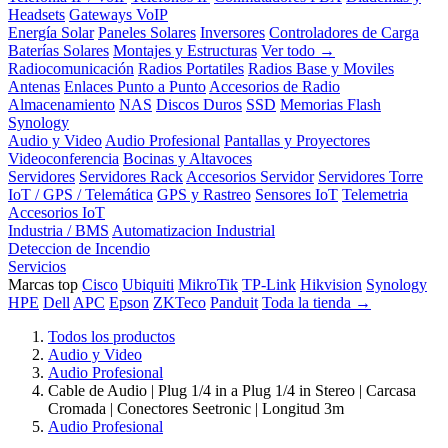
Headsets
Gateways VoIP
Energía Solar
Paneles Solares
Inversores
Controladores de Carga
Baterías Solares
Montajes y Estructuras
Ver todo →
Radiocomunicación
Radios Portatiles
Radios Base y Moviles
Antenas
Enlaces Punto a Punto
Accesorios de Radio
Almacenamiento
NAS
Discos Duros
SSD
Memorias Flash
Synology
Audio y Video
Audio Profesional
Pantallas y Proyectores
Videoconferencia
Bocinas y Altavoces
Servidores
Servidores Rack
Accesorios Servidor
Servidores Torre
IoT / GPS / Telemática
GPS y Rastreo
Sensores IoT
Telemetria
Accesorios IoT
Industria / BMS
Automatizacion Industrial
Deteccion de Incendio
Servicios
Marcas top
Cisco
Ubiquiti
MikroTik
TP-Link
Hikvision
Synology
HPE
Dell
APC
Epson
ZKTeco
Panduit
Toda la tienda →
Todos los productos
Audio y Video
Audio Profesional
Cable de Audio | Plug 1/4 in a Plug 1/4 in Stereo | Carcasa
Cromada | Conectores Seetronic | Longitud 3m
Audio Profesional