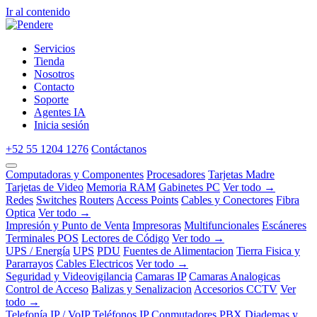
Ir al contenido
Servicios
Tienda
Nosotros
Contacto
Soporte
Agentes IA
Inicia sesión
+52 55 1204 1276
Contáctanos
Computadoras y Componentes
Procesadores
Tarjetas Madre
Tarjetas de Video
Memoria RAM
Gabinetes PC
Ver todo →
Redes
Switches
Routers
Access Points
Cables y Conectores
Fibra
Optica
Ver todo →
Impresión y Punto de Venta
Impresoras
Multifuncionales
Escáneres
Terminales POS
Lectores de Código
Ver todo →
UPS / Energía
UPS
PDU
Fuentes de Alimentacion
Tierra Fisica y
Pararrayos
Cables Electricos
Ver todo →
Seguridad y Videovigilancia
Camaras IP
Camaras Analogicas
Control de Acceso
Balizas y Senalizacion
Accesorios CCTV
Ver
todo →
Telefonía IP / VoIP
Teléfonos IP
Conmutadores PBX
Diademas y