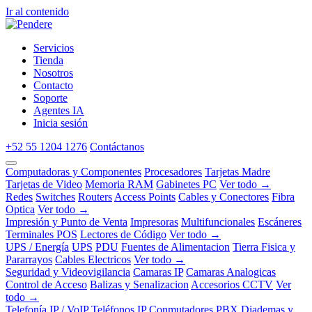
Ir al contenido
Servicios
Tienda
Nosotros
Contacto
Soporte
Agentes IA
Inicia sesión
+52 55 1204 1276
Contáctanos
Computadoras y Componentes
Procesadores
Tarjetas Madre
Tarjetas de Video
Memoria RAM
Gabinetes PC
Ver todo →
Redes
Switches
Routers
Access Points
Cables y Conectores
Fibra
Optica
Ver todo →
Impresión y Punto de Venta
Impresoras
Multifuncionales
Escáneres
Terminales POS
Lectores de Código
Ver todo →
UPS / Energía
UPS
PDU
Fuentes de Alimentacion
Tierra Fisica y
Pararrayos
Cables Electricos
Ver todo →
Seguridad y Videovigilancia
Camaras IP
Camaras Analogicas
Control de Acceso
Balizas y Senalizacion
Accesorios CCTV
Ver
todo →
Telefonía IP / VoIP
Teléfonos IP
Conmutadores PBX
Diademas y