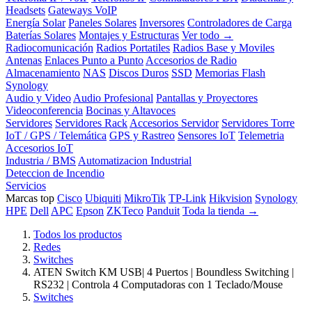
Headsets
Gateways VoIP
Energía Solar
Paneles Solares
Inversores
Controladores de Carga
Baterías Solares
Montajes y Estructuras
Ver todo →
Radiocomunicación
Radios Portatiles
Radios Base y Moviles
Antenas
Enlaces Punto a Punto
Accesorios de Radio
Almacenamiento
NAS
Discos Duros
SSD
Memorias Flash
Synology
Audio y Video
Audio Profesional
Pantallas y Proyectores
Videoconferencia
Bocinas y Altavoces
Servidores
Servidores Rack
Accesorios Servidor
Servidores Torre
IoT / GPS / Telemática
GPS y Rastreo
Sensores IoT
Telemetria
Accesorios IoT
Industria / BMS
Automatizacion Industrial
Deteccion de Incendio
Servicios
Marcas top
Cisco
Ubiquiti
MikroTik
TP-Link
Hikvision
Synology
HPE
Dell
APC
Epson
ZKTeco
Panduit
Toda la tienda →
Todos los productos
Redes
Switches
ATEN Switch KM USB| 4 Puertos | Boundless Switching |
RS232 | Controla 4 Computadoras con 1 Teclado/Mouse
Switches