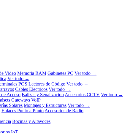
 de Video
Memoria RAM
Gabinetes PC
Ver todo →
tica
Ver todo →
erminales POS
Lectores de Código
Ver todo →
rarrayos
Cables Electricos
Ver todo →
l de Acceso
Balizas y Senalizacion
Accesorios CCTV
Ver todo →
dsets
Gateways VoIP
erías Solares
Montajes y Estructuras
Ver todo →
s
Enlaces Punto a Punto
Accesorios de Radio
rencia
Bocinas y Altavoces
orios IoT