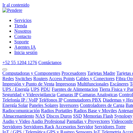
Ir al contenido
Servicios
Tienda
Nosotros
Contacto
Soporte
Agentes IA
Inicia sesión
+52 55 1204 1276
Contáctanos
Computadoras y Componentes
Procesadores
Tarjetas Madre
Tarjetas
Redes
Switches
Routers
Access Points
Cables y Conectores
Fibra Op
Impresión y Punto de Venta
Impresoras
Multifuncionales
Escáneres
T
UPS / Energía
UPS
PDU
Fuentes de Alimentacion
Tierra Fisica y Pa
Seguridad y Videovigilancia
Camaras IP
Camaras Analogicas
Contro
Telefonía IP / VoIP
Teléfonos IP
Conmutadores PBX
Diademas y Hea
Energía Solar
Paneles Solares
Inversores
Controladores de Carga
Bat
Radiocomunicación
Radios Portatiles
Radios Base y Moviles
Antena
Almacenamiento
NAS
Discos Duros
SSD
Memorias Flash
Synology
Audio y Video
Audio Profesional
Pantallas y Proyectores
Videoconfe
Servidores
Servidores Rack
Accesorios Servidor
Servidores Torre
IoT / GPS / Telemática
GPS y Rastreo
Sensores IoT
Telemetria
Acces