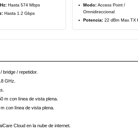
GHz:
Hasta 574 Mbps
Modo:
Access Point /
Omnidireccional
z:
Hasta 1.2 Gbps
Potencia:
22 dBm Max.TX 
bridge / repetidor.
5.8 GHz.
s.
 m con línea de vista plena.
m con línea de vista plena.
aiCare Cloud en la nube de internet.