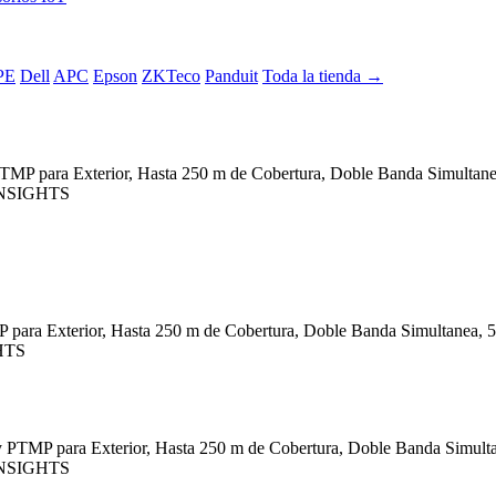
PE
Dell
APC
Epson
ZKTeco
Panduit
Toda la tienda →
para Exterior, Hasta 250 m de Cobertura, Doble Banda Simultanea
 INSIGHTS