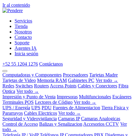
Ir al contenido
Servicios
Tienda
Nosotros
Contacto
Soporte
Agentes IA
Inicia sesión
+52 55 1204 1276
Contáctanos
Computadoras y Componentes
Procesadores
Tarjetas Madre
Tarjetas de Video
Memoria RAM
Gabinetes PC
Ver todo →
Redes
Switches
Routers
Access Points
Cables y Conectores
Fibra
Optica
Ver todo →
Impresión y Punto de Venta
Impresoras
Multifuncionales
Escáneres
Terminales POS
Lectores de Código
Ver todo →
UPS / Energía
UPS
PDU
Fuentes de Alimentacion
Tierra Fisica y
Pararrayos
Cables Electricos
Ver todo →
Seguridad y Videovigilancia
Camaras IP
Camaras Analogicas
Control de Acceso
Balizas y Senalizacion
Accesorios CCTV
Ver
todo →
Telefonía IP / VoIP
Teléfonos IP
Conmutadores PBX
Diademas y