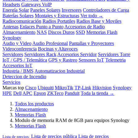
Headsets
Gateways VoIP
Energía Solar
Paneles Solares
Inversores
Controladores de Carga
Baterías Solares
Montajes y Estructuras
Ver todo →
Radiocomunicación
Radios Portatiles
Radios Base y Moviles
Antenas
Enlaces Punto a Punto
Accesorios de Radio
Almacenamiento
NAS
Discos Duros
SSD
Memorias Flash
Synology
Audio y Video
Audio Profesional
Pantallas y Proyectores
Videoconferencia
Bocinas y Altavoces
Servidores
Servidores Rack
Accesorios Servidor
Servidores Torre
IoT / GPS / Telemática
GPS y Rastreo
Sensores IoT
Telemetria
Accesorios IoT
Industria / BMS
Automatizacion Industrial
Deteccion de Incendio
Servicios
Marcas top
Cisco
Ubiquiti
MikroTik
TP-Link
Hikvision
Synology
HPE
Dell
APC
Epson
ZKTeco
Panduit
Toda la tienda →
Todos los productos
Almacenamiento
Memorias Flash
Modulo de memoria RAM de 8GB para equipos Synology
Memorias Flash
Lista de precios pública
Lista de precios
Lista de precios: