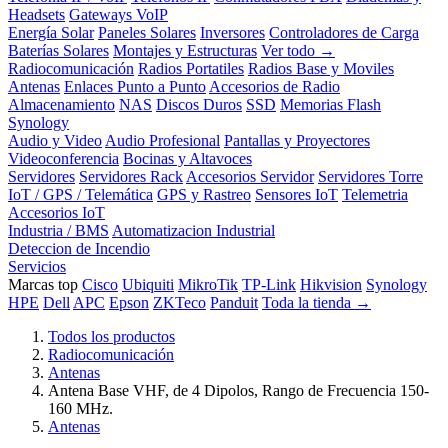
Headsets
Gateways VoIP
Energía Solar
Paneles Solares
Inversores
Controladores de Carga
Baterías Solares
Montajes y Estructuras
Ver todo →
Radiocomunicación
Radios Portatiles
Radios Base y Moviles
Antenas
Enlaces Punto a Punto
Accesorios de Radio
Almacenamiento
NAS
Discos Duros
SSD
Memorias Flash
Synology
Audio y Video
Audio Profesional
Pantallas y Proyectores
Videoconferencia
Bocinas y Altavoces
Servidores
Servidores Rack
Accesorios Servidor
Servidores Torre
IoT / GPS / Telemática
GPS y Rastreo
Sensores IoT
Telemetria
Accesorios IoT
Industria / BMS
Automatizacion Industrial
Deteccion de Incendio
Servicios
Marcas top
Cisco
Ubiquiti
MikroTik
TP-Link
Hikvision
Synology
HPE
Dell
APC
Epson
ZKTeco
Panduit
Toda la tienda →
Todos los productos
Radiocomunicación
Antenas
Antena Base VHF, de 4 Dipolos, Rango de Frecuencia 150-
160 MHz.
Antenas