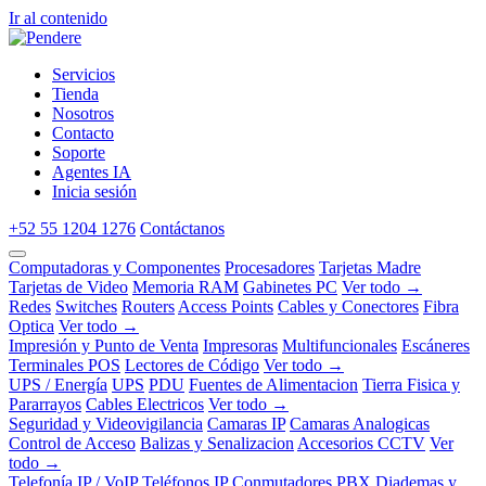
Ir al contenido
Servicios
Tienda
Nosotros
Contacto
Soporte
Agentes IA
Inicia sesión
+52 55 1204 1276
Contáctanos
Computadoras y Componentes
Procesadores
Tarjetas Madre
Tarjetas de Video
Memoria RAM
Gabinetes PC
Ver todo →
Redes
Switches
Routers
Access Points
Cables y Conectores
Fibra
Optica
Ver todo →
Impresión y Punto de Venta
Impresoras
Multifuncionales
Escáneres
Terminales POS
Lectores de Código
Ver todo →
UPS / Energía
UPS
PDU
Fuentes de Alimentacion
Tierra Fisica y
Pararrayos
Cables Electricos
Ver todo →
Seguridad y Videovigilancia
Camaras IP
Camaras Analogicas
Control de Acceso
Balizas y Senalizacion
Accesorios CCTV
Ver
todo →
Telefonía IP / VoIP
Teléfonos IP
Conmutadores PBX
Diademas y