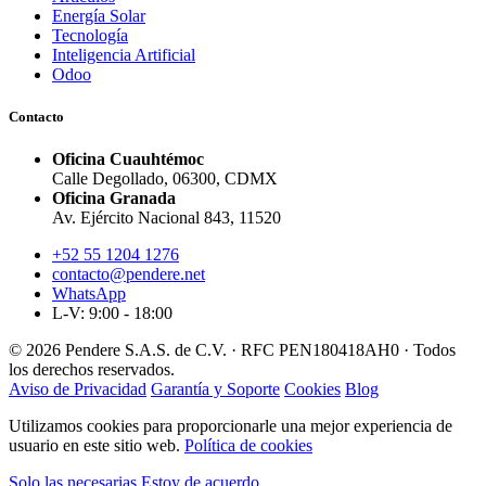
Energía Solar
Tecnología
Inteligencia Artificial
Odoo
Contacto
Oficina Cuauhtémoc
Calle Degollado, 06300, CDMX
Oficina Granada
Av. Ejército Nacional 843, 11520
+52 55 1204 1276
contacto@pendere.net
WhatsApp
L-V: 9:00 - 18:00
© 2026 Pendere S.A.S. de C.V. · RFC PEN180418AH0 · Todos
los derechos reservados.
Aviso de Privacidad
Garantía y Soporte
Cookies
Blog
Utilizamos cookies para proporcionarle una mejor experiencia de
usuario en este sitio web.
Política de cookies
Solo las necesarias
Estoy de acuerdo