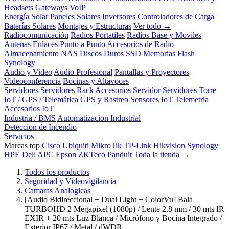
Headsets
Gateways VoIP
Energía Solar
Paneles Solares
Inversores
Controladores de Carga
Baterías Solares
Montajes y Estructuras
Ver todo →
Radiocomunicación
Radios Portatiles
Radios Base y Moviles
Antenas
Enlaces Punto a Punto
Accesorios de Radio
Almacenamiento
NAS
Discos Duros
SSD
Memorias Flash
Synology
Audio y Video
Audio Profesional
Pantallas y Proyectores
Videoconferencia
Bocinas y Altavoces
Servidores
Servidores Rack
Accesorios Servidor
Servidores Torre
IoT / GPS / Telemática
GPS y Rastreo
Sensores IoT
Telemetria
Accesorios IoT
Industria / BMS
Automatizacion Industrial
Deteccion de Incendio
Servicios
Marcas top
Cisco
Ubiquiti
MikroTik
TP-Link
Hikvision
Synology
HPE
Dell
APC
Epson
ZKTeco
Panduit
Toda la tienda →
Todos los productos
Seguridad y Videovigilancia
Camaras Analogicas
[Audio Bidireccional + Dual Light + ColorVu] Bala
TURBOHD 2 Megapixel (1080p) / Lente 2.8 mm / 30 mts IR
EXIR + 20 mts Luz Blanca / Micrófono y Bocina Integrado /
Exterior IP67 / Metal / dWDR