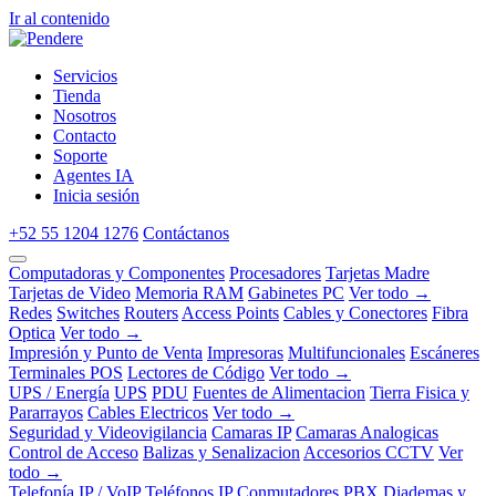
Ir al contenido
Servicios
Tienda
Nosotros
Contacto
Soporte
Agentes IA
Inicia sesión
+52 55 1204 1276
Contáctanos
Computadoras y Componentes
Procesadores
Tarjetas Madre
Tarjetas de Video
Memoria RAM
Gabinetes PC
Ver todo →
Redes
Switches
Routers
Access Points
Cables y Conectores
Fibra
Optica
Ver todo →
Impresión y Punto de Venta
Impresoras
Multifuncionales
Escáneres
Terminales POS
Lectores de Código
Ver todo →
UPS / Energía
UPS
PDU
Fuentes de Alimentacion
Tierra Fisica y
Pararrayos
Cables Electricos
Ver todo →
Seguridad y Videovigilancia
Camaras IP
Camaras Analogicas
Control de Acceso
Balizas y Senalizacion
Accesorios CCTV
Ver
todo →
Telefonía IP / VoIP
Teléfonos IP
Conmutadores PBX
Diademas y