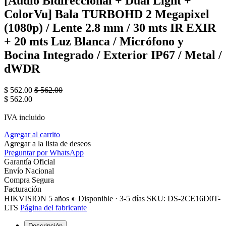
[Audio Bidireccional + Dual Light +
ColorVu] Bala TURBOHD 2 Megapixel
(1080p) / Lente 2.8 mm / 30 mts IR EXIR
+ 20 mts Luz Blanca / Micrófono y
Bocina Integrado / Exterior IP67 / Metal /
dWDR
$
562.00
$
562.00
$
562.00
IVA incluido
Agregar al carrito
Agregar a la lista de deseos
Preguntar por WhatsApp
Garantía Oficial
Envío Nacional
Compra Segura
Facturación
HIKVISION
5 años
◐ Disponible · 3-5 días
SKU: DS-2CE16D0T-
LTS
Página del fabricante
Descripción