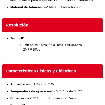
Material de fabricación:
Metal + Policarbonato
Resolución
TurboHD:
TVI:
4K@12.5fps
, 3K@20fps, 4MP@30fps,
2MP@30fps
Características Físicas y Eléctricas
Alimentación:
12Vcc / 8.2 W.
Temperatura de operación:
-40 ºC hasta 60 ºC.
Dimensiones:
211mm x 83.5mm x 80.7mm.