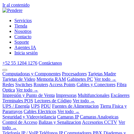
Ir al contenido
Servicios
Tienda
Nosotros
Contacto
Soporte
Agentes IA
Inicia sesión
+52 55 1204 1276
Contáctanos
Computadoras y Componentes
Procesadores
Tarjetas Madre
Tarjetas de Video
Memoria RAM
Gabinetes PC
Ver todo →
Redes
Switches
Routers
Access Points
Cables y Conectores
Fibra
Optica
Ver todo →
Impresión y Punto de Venta
Impresoras
Multifuncionales
Escáneres
Terminales POS
Lectores de Código
Ver todo →
UPS / Energía
UPS
PDU
Fuentes de Alimentacion
Tierra Fisica y
Pararrayos
Cables Electricos
Ver todo →
Seguridad y Videovigilancia
Camaras IP
Camaras Analogicas
Control de Acceso
Balizas y Senalizacion
Accesorios CCTV
Ver
todo →
Telefonía IP / VoIP
Teléfonos IP
Conmutadores PBX
Diademas y