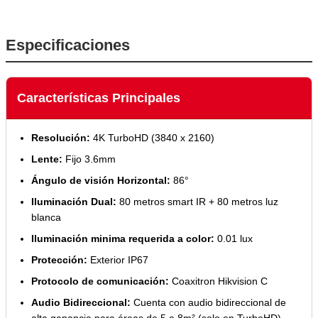
Especificaciones
Características Principales
Resolución:
4K TurboHD (3840 x 2160)
Lente:
Fijo 3.6mm
Ángulo de visión Horizontal:
86°
Iluminación Dual:
80 metros smart IR + 80 metros luz
blanca
Iluminación minima requerida a color:
0.01 lux
Protección:
Exterior IP67
Protocolo de comunicación:
Coaxitron Hikvision C
Audio Bidireccional:
Cuenta con audio bidireccional de
alta ganancia para áreas de 5 a 8m² (solo en TurboHD)