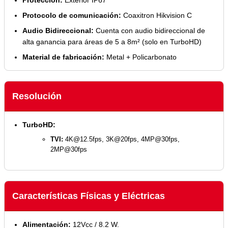
Protocolo de comunicación:
Coaxitron Hikvision C
Audio Bidireccional:
Cuenta con audio bidireccional de
alta ganancia para áreas de 5 a 8m² (solo en TurboHD)
Material de fabricación:
Metal + Policarbonato
Resolución
TurboHD:
TVI:
4K@12.5fps
, 3K@20fps, 4MP@30fps,
2MP@30fps
Características Físicas y Eléctricas
Alimentación:
12Vcc / 8.2 W.