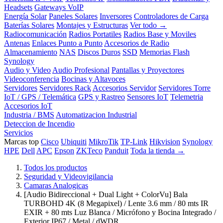
Headsets
Gateways VoIP
Energía Solar
Paneles Solares
Inversores
Controladores de Carga
Baterías Solares
Montajes y Estructuras
Ver todo →
Radiocomunicación
Radios Portatiles
Radios Base y Moviles
Antenas
Enlaces Punto a Punto
Accesorios de Radio
Almacenamiento
NAS
Discos Duros
SSD
Memorias Flash
Synology
Audio y Video
Audio Profesional
Pantallas y Proyectores
Videoconferencia
Bocinas y Altavoces
Servidores
Servidores Rack
Accesorios Servidor
Servidores Torre
IoT / GPS / Telemática
GPS y Rastreo
Sensores IoT
Telemetria
Accesorios IoT
Industria / BMS
Automatizacion Industrial
Deteccion de Incendio
Servicios
Marcas top
Cisco
Ubiquiti
MikroTik
TP-Link
Hikvision
Synology
HPE
Dell
APC
Epson
ZKTeco
Panduit
Toda la tienda →
Todos los productos
Seguridad y Videovigilancia
Camaras Analogicas
[Audio Bidireccional + Dual Light + ColorVu] Bala
TURBOHD 4K (8 Megapixel) / Lente 3.6 mm / 80 mts IR
EXIR + 80 mts Luz Blanca / Micrófono y Bocina Integrado /
Exterior IP67 / Metal / dWDR