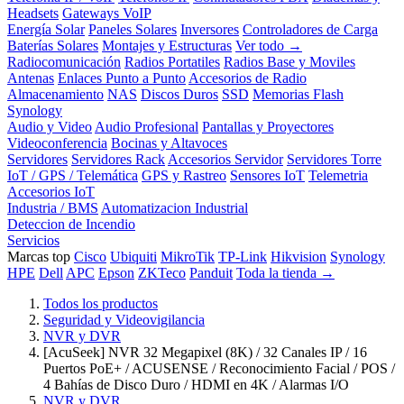
Headsets
Gateways VoIP
Energía Solar
Paneles Solares
Inversores
Controladores de Carga
Baterías Solares
Montajes y Estructuras
Ver todo →
Radiocomunicación
Radios Portatiles
Radios Base y Moviles
Antenas
Enlaces Punto a Punto
Accesorios de Radio
Almacenamiento
NAS
Discos Duros
SSD
Memorias Flash
Synology
Audio y Video
Audio Profesional
Pantallas y Proyectores
Videoconferencia
Bocinas y Altavoces
Servidores
Servidores Rack
Accesorios Servidor
Servidores Torre
IoT / GPS / Telemática
GPS y Rastreo
Sensores IoT
Telemetria
Accesorios IoT
Industria / BMS
Automatizacion Industrial
Deteccion de Incendio
Servicios
Marcas top
Cisco
Ubiquiti
MikroTik
TP-Link
Hikvision
Synology
HPE
Dell
APC
Epson
ZKTeco
Panduit
Toda la tienda →
Todos los productos
Seguridad y Videovigilancia
NVR y DVR
[AcuSeek] NVR 32 Megapixel (8K) / 32 Canales IP / 16
Puertos PoE+ / ACUSENSE / Reconocimiento Facial / POS /
4 Bahías de Disco Duro / HDMI en 4K / Alarmas I/O
NVR y DVR