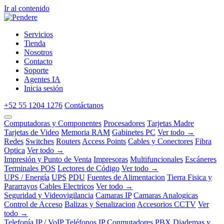
Ir al contenido
Servicios
Tienda
Nosotros
Contacto
Soporte
Agentes IA
Inicia sesión
+52 55 1204 1276
Contáctanos
Computadoras y Componentes
Procesadores
Tarjetas Madre
Tarjetas de Video
Memoria RAM
Gabinetes PC
Ver todo →
Redes
Switches
Routers
Access Points
Cables y Conectores
Fibra
Optica
Ver todo →
Impresión y Punto de Venta
Impresoras
Multifuncionales
Escáneres
Terminales POS
Lectores de Código
Ver todo →
UPS / Energía
UPS
PDU
Fuentes de Alimentacion
Tierra Fisica y
Pararrayos
Cables Electricos
Ver todo →
Seguridad y Videovigilancia
Camaras IP
Camaras Analogicas
Control de Acceso
Balizas y Senalizacion
Accesorios CCTV
Ver
todo →
Telefonía IP / VoIP
Teléfonos IP
Conmutadores PBX
Diademas y