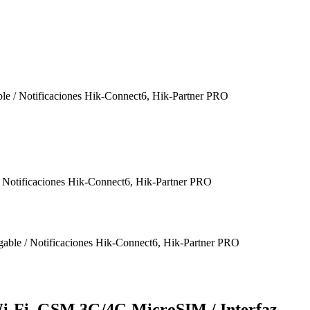
e / Notificaciones Hik-Connect6, Hik-Partner PRO
Wi-Fi, GSM 3G/4G MicroSIM / Interfaz