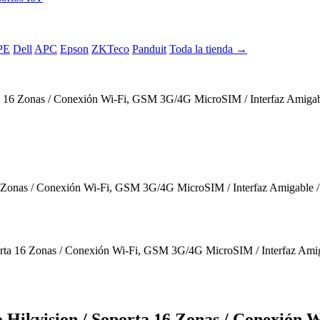
PE
Dell
APC
Epson
ZKTeco
Panduit
Toda la tienda →
 16 Zonas / Conexión Wi-Fi, GSM 3G/4G MicroSIM / Interfaz Amigabl
Hikvision / Soporta 16 Zonas / Conexión 