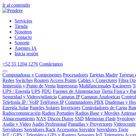
Ir al contenido
Servicios
Tienda
Nosotros
Contacto
Soporte
Agentes IA
Inicia sesión
+52 55 1204 1276
Contáctanos
Computadoras y Componentes
Procesadores
Tarjetas Madre
Tarjetas
Redes
Switches
Routers
Access Points
Cables y Conectores
Fibra Op
Impresión y Punto de Venta
Impresoras
Multifuncionales
Escáneres
T
UPS / Energía
UPS
PDU
Fuentes de Alimentacion
Tierra Fisica y Pa
Seguridad y Videovigilancia
Camaras IP
Camaras Analogicas
Contro
Telefonía IP / VoIP
Teléfonos IP
Conmutadores PBX
Diademas y Hea
Energía Solar
Paneles Solares
Inversores
Controladores de Carga
Bat
Radiocomunicación
Radios Portatiles
Radios Base y Moviles
Antena
Almacenamiento
NAS
Discos Duros
SSD
Memorias Flash
Synology
Audio y Video
Audio Profesional
Pantallas y Proyectores
Videoconfe
Servidores
Servidores Rack
Accesorios Servidor
Servidores Torre
IoT / GPS / Telemática
GPS y Rastreo
Sensores IoT
Telemetria
Acces