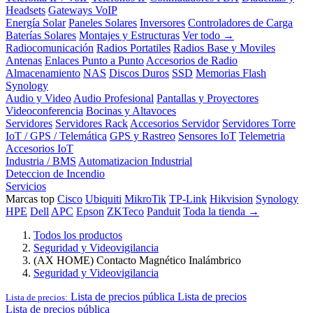
Headsets
Gateways VoIP
Energía Solar
Paneles Solares
Inversores
Controladores de Carga
Baterías Solares
Montajes y Estructuras
Ver todo →
Radiocomunicación
Radios Portatiles
Radios Base y Moviles
Antenas
Enlaces Punto a Punto
Accesorios de Radio
Almacenamiento
NAS
Discos Duros
SSD
Memorias Flash
Synology
Audio y Video
Audio Profesional
Pantallas y Proyectores
Videoconferencia
Bocinas y Altavoces
Servidores
Servidores Rack
Accesorios Servidor
Servidores Torre
IoT / GPS / Telemática
GPS y Rastreo
Sensores IoT
Telemetria
Accesorios IoT
Industria / BMS
Automatizacion Industrial
Deteccion de Incendio
Servicios
Marcas top
Cisco
Ubiquiti
MikroTik
TP-Link
Hikvision
Synology
HPE
Dell
APC
Epson
ZKTeco
Panduit
Toda la tienda →
Todos los productos
Seguridad y Videovigilancia
(AX HOME) Contacto Magnético Inalámbrico
Seguridad y Videovigilancia
Lista de precios pública
Lista de precios
Lista de precios:
Lista de precios pública