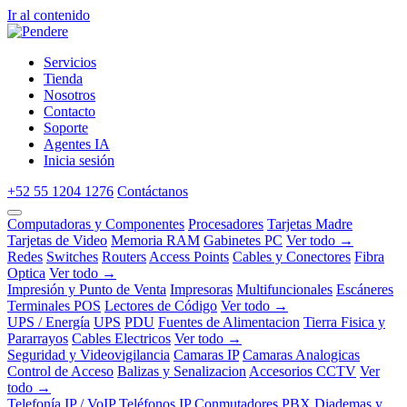
Ir al contenido
Servicios
Tienda
Nosotros
Contacto
Soporte
Agentes IA
Inicia sesión
+52 55 1204 1276
Contáctanos
Computadoras y Componentes
Procesadores
Tarjetas Madre
Tarjetas de Video
Memoria RAM
Gabinetes PC
Ver todo →
Redes
Switches
Routers
Access Points
Cables y Conectores
Fibra
Optica
Ver todo →
Impresión y Punto de Venta
Impresoras
Multifuncionales
Escáneres
Terminales POS
Lectores de Código
Ver todo →
UPS / Energía
UPS
PDU
Fuentes de Alimentacion
Tierra Fisica y
Pararrayos
Cables Electricos
Ver todo →
Seguridad y Videovigilancia
Camaras IP
Camaras Analogicas
Control de Acceso
Balizas y Senalizacion
Accesorios CCTV
Ver
todo →
Telefonía IP / VoIP
Teléfonos IP
Conmutadores PBX
Diademas y