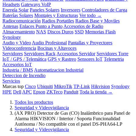
Headsets
Gateways VoIP
Energía Solar
Paneles Solares
Inversores
Controladores de Carga
Baterías Solares
Montajes y Estructuras
Ver todo →
Radiocomunicación
Radios Portatiles
Radios Base y Moviles
Antenas
Enlaces Punto a Punto
Accesorios de Radio
Almacenamiento
NAS
Discos Duros
SSD
Memorias Flash
Synology
Audio y Video
Audio Profesional
Pantallas y Proyectores
Videoconferencia
Bocinas y Altavoces
Servidores
Servidores Rack
Accesorios Servidor
Servidores Torre
IoT / GPS / Telemática
GPS y Rastreo
Sensores IoT
Telemetria
Accesorios IoT
Industria / BMS
Automatizacion Industrial
Deteccion de Incendio
Servicios
Marcas top
Cisco
Ubiquiti
MikroTik
TP-Link
Hikvision
Synology
HPE
Dell
APC
Epson
ZKTeco
Panduit
Toda la tienda →
Todos los productos
Seguridad y Videovigilancia
(AX PRO) Detector de Gas (CO) Inalámbrico para Panel de
Alarma HIKVISION / Interior / Soporta Funcionalidad
Autónoma / No compatible con el panel DS-PHA64-LP
Seguridad y Videovigilancia