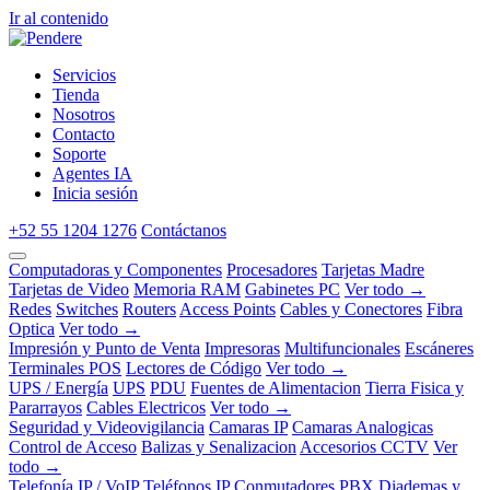
Ir al contenido
Servicios
Tienda
Nosotros
Contacto
Soporte
Agentes IA
Inicia sesión
+52 55 1204 1276
Contáctanos
Computadoras y Componentes
Procesadores
Tarjetas Madre
Tarjetas de Video
Memoria RAM
Gabinetes PC
Ver todo →
Redes
Switches
Routers
Access Points
Cables y Conectores
Fibra
Optica
Ver todo →
Impresión y Punto de Venta
Impresoras
Multifuncionales
Escáneres
Terminales POS
Lectores de Código
Ver todo →
UPS / Energía
UPS
PDU
Fuentes de Alimentacion
Tierra Fisica y
Pararrayos
Cables Electricos
Ver todo →
Seguridad y Videovigilancia
Camaras IP
Camaras Analogicas
Control de Acceso
Balizas y Senalizacion
Accesorios CCTV
Ver
todo →
Telefonía IP / VoIP
Teléfonos IP
Conmutadores PBX
Diademas y