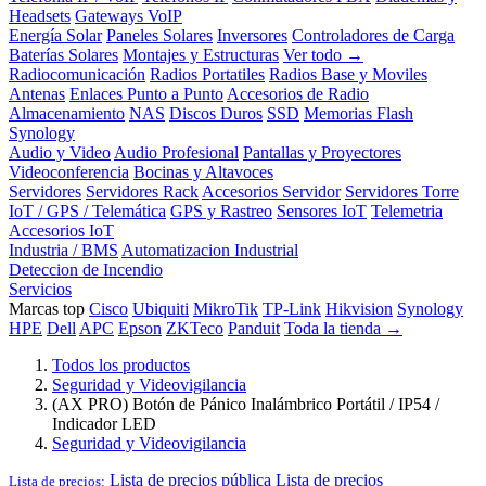
Headsets
Gateways VoIP
Energía Solar
Paneles Solares
Inversores
Controladores de Carga
Baterías Solares
Montajes y Estructuras
Ver todo →
Radiocomunicación
Radios Portatiles
Radios Base y Moviles
Antenas
Enlaces Punto a Punto
Accesorios de Radio
Almacenamiento
NAS
Discos Duros
SSD
Memorias Flash
Synology
Audio y Video
Audio Profesional
Pantallas y Proyectores
Videoconferencia
Bocinas y Altavoces
Servidores
Servidores Rack
Accesorios Servidor
Servidores Torre
IoT / GPS / Telemática
GPS y Rastreo
Sensores IoT
Telemetria
Accesorios IoT
Industria / BMS
Automatizacion Industrial
Deteccion de Incendio
Servicios
Marcas top
Cisco
Ubiquiti
MikroTik
TP-Link
Hikvision
Synology
HPE
Dell
APC
Epson
ZKTeco
Panduit
Toda la tienda →
Todos los productos
Seguridad y Videovigilancia
(AX PRO) Botón de Pánico Inalámbrico Portátil / IP54 /
Indicador LED
Seguridad y Videovigilancia
Lista de precios pública
Lista de precios
Lista de precios: