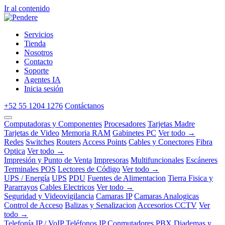
Ir al contenido
Servicios
Tienda
Nosotros
Contacto
Soporte
Agentes IA
Inicia sesión
+52 55 1204 1276
Contáctanos
Computadoras y Componentes
Procesadores
Tarjetas Madre
Tarjetas de Video
Memoria RAM
Gabinetes PC
Ver todo →
Redes
Switches
Routers
Access Points
Cables y Conectores
Fibra
Optica
Ver todo →
Impresión y Punto de Venta
Impresoras
Multifuncionales
Escáneres
Terminales POS
Lectores de Código
Ver todo →
UPS / Energía
UPS
PDU
Fuentes de Alimentacion
Tierra Fisica y
Pararrayos
Cables Electricos
Ver todo →
Seguridad y Videovigilancia
Camaras IP
Camaras Analogicas
Control de Acceso
Balizas y Senalizacion
Accesorios CCTV
Ver
todo →
Telefonía IP / VoIP
Teléfonos IP
Conmutadores PBX
Diademas y