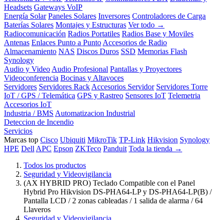
Headsets
Gateways VoIP
Energía Solar
Paneles Solares
Inversores
Controladores de Carga
Baterías Solares
Montajes y Estructuras
Ver todo →
Radiocomunicación
Radios Portatiles
Radios Base y Moviles
Antenas
Enlaces Punto a Punto
Accesorios de Radio
Almacenamiento
NAS
Discos Duros
SSD
Memorias Flash
Synology
Audio y Video
Audio Profesional
Pantallas y Proyectores
Videoconferencia
Bocinas y Altavoces
Servidores
Servidores Rack
Accesorios Servidor
Servidores Torre
IoT / GPS / Telemática
GPS y Rastreo
Sensores IoT
Telemetria
Accesorios IoT
Industria / BMS
Automatizacion Industrial
Deteccion de Incendio
Servicios
Marcas top
Cisco
Ubiquiti
MikroTik
TP-Link
Hikvision
Synology
HPE
Dell
APC
Epson
ZKTeco
Panduit
Toda la tienda →
Todos los productos
Seguridad y Videovigilancia
(AX HYBRID PRO) Teclado Compatible con el Panel
Hybrid Pro Hikvision DS-PHA64-LP y DS-PHA64-LP(B) /
Pantalla LCD / 2 zonas cableadas / 1 salida de alarma / 64
Llaveros
Seguridad y Videovigilancia