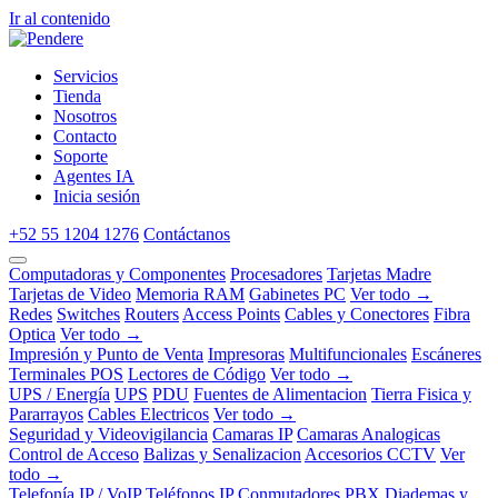
Ir al contenido
Servicios
Tienda
Nosotros
Contacto
Soporte
Agentes IA
Inicia sesión
+52 55 1204 1276
Contáctanos
Computadoras y Componentes
Procesadores
Tarjetas Madre
Tarjetas de Video
Memoria RAM
Gabinetes PC
Ver todo →
Redes
Switches
Routers
Access Points
Cables y Conectores
Fibra
Optica
Ver todo →
Impresión y Punto de Venta
Impresoras
Multifuncionales
Escáneres
Terminales POS
Lectores de Código
Ver todo →
UPS / Energía
UPS
PDU
Fuentes de Alimentacion
Tierra Fisica y
Pararrayos
Cables Electricos
Ver todo →
Seguridad y Videovigilancia
Camaras IP
Camaras Analogicas
Control de Acceso
Balizas y Senalizacion
Accesorios CCTV
Ver
todo →
Telefonía IP / VoIP
Teléfonos IP
Conmutadores PBX
Diademas y