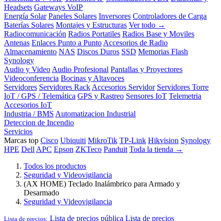
Headsets
Gateways VoIP
Energía Solar
Paneles Solares
Inversores
Controladores de Carga
Baterías Solares
Montajes y Estructuras
Ver todo →
Radiocomunicación
Radios Portatiles
Radios Base y Moviles
Antenas
Enlaces Punto a Punto
Accesorios de Radio
Almacenamiento
NAS
Discos Duros
SSD
Memorias Flash
Synology
Audio y Video
Audio Profesional
Pantallas y Proyectores
Videoconferencia
Bocinas y Altavoces
Servidores
Servidores Rack
Accesorios Servidor
Servidores Torre
IoT / GPS / Telemática
GPS y Rastreo
Sensores IoT
Telemetria
Accesorios IoT
Industria / BMS
Automatizacion Industrial
Deteccion de Incendio
Servicios
Marcas top
Cisco
Ubiquiti
MikroTik
TP-Link
Hikvision
Synology
HPE
Dell
APC
Epson
ZKTeco
Panduit
Toda la tienda →
Todos los productos
Seguridad y Videovigilancia
(AX HOME) Teclado Inalámbrico para Armado y
Desarmado
Seguridad y Videovigilancia
Lista de precios pública
Lista de precios
Lista de precios: