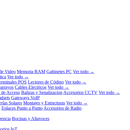
 de Video
Memoria RAM
Gabinetes PC
Ver todo →
tica
Ver todo →
erminales POS
Lectores de Código
Ver todo →
rarrayos
Cables Electricos
Ver todo →
l de Acceso
Balizas y Senalizacion
Accesorios CCTV
Ver todo →
dsets
Gateways VoIP
erías Solares
Montajes y Estructuras
Ver todo →
s
Enlaces Punto a Punto
Accesorios de Radio
rencia
Bocinas y Altavoces
orios IoT