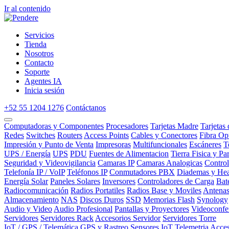
Ir al contenido
Servicios
Tienda
Nosotros
Contacto
Soporte
Agentes IA
Inicia sesión
+52 55 1204 1276
Contáctanos
Computadoras y Componentes
Procesadores
Tarjetas Madre
Tarjetas
Redes
Switches
Routers
Access Points
Cables y Conectores
Fibra Op
Impresión y Punto de Venta
Impresoras
Multifuncionales
Escáneres
T
UPS / Energía
UPS
PDU
Fuentes de Alimentacion
Tierra Fisica y Pa
Seguridad y Videovigilancia
Camaras IP
Camaras Analogicas
Contro
Telefonía IP / VoIP
Teléfonos IP
Conmutadores PBX
Diademas y Hea
Energía Solar
Paneles Solares
Inversores
Controladores de Carga
Bat
Radiocomunicación
Radios Portatiles
Radios Base y Moviles
Antena
Almacenamiento
NAS
Discos Duros
SSD
Memorias Flash
Synology
Audio y Video
Audio Profesional
Pantallas y Proyectores
Videoconfe
Servidores
Servidores Rack
Accesorios Servidor
Servidores Torre
IoT / GPS / Telemática
GPS y Rastreo
Sensores IoT
Telemetria
Acces