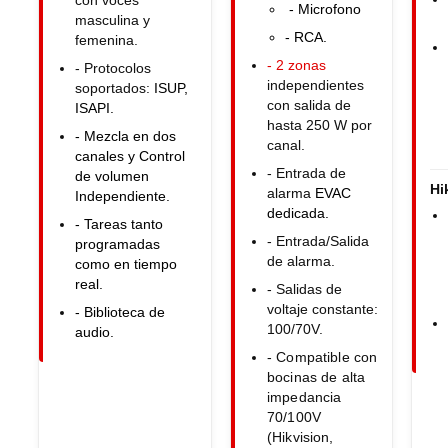
- Microfono
masculina y
- RCA.
femenina.
- 2 zonas
- Protocolos
independientes
soportados:
ISUP,
con salida de
ISAPI.
hasta 250 W por
- Mezcla en dos
canal.
canales y Control
- Entrada de
de volumen
Hi
alarma
EVAC
Independiente.
dedicad
a.
- Tareas tanto
- Entrada/Salida
programadas
de alarma.
como en tiempo
real.
- Salidas de
voltaje constante:
- Biblioteca de
100/70V.
audio.
- Compatible con
bocinas de alta
impedancia
70/100V
(Hikvision,