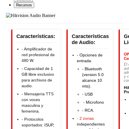
Recursos
Características:
Características
G
de Audio:
L
- Amplificador de
OP
red profesional de
- Opciones de
Ce
480
W.
entrada
:
El 
- Capacidad de
1
- Bluetooth
au
ad
GB libre
exclusivo
(version 5.0
y c
para archivos de
alcance 10
co
audio.
mts).
Hi
Pr
- Mensajería TTS
- USB
con voces
- Microfono
masculina y
- RCA.
femenina.
- 2 zonas
- Protocolos
independientes
soportados:
ISUP,