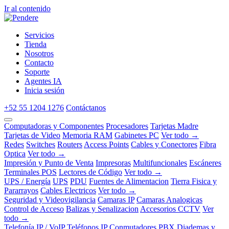
Ir al contenido
Servicios
Tienda
Nosotros
Contacto
Soporte
Agentes IA
Inicia sesión
+52 55 1204 1276
Contáctanos
Computadoras y Componentes
Procesadores
Tarjetas Madre
Tarjetas de Video
Memoria RAM
Gabinetes PC
Ver todo →
Redes
Switches
Routers
Access Points
Cables y Conectores
Fibra
Optica
Ver todo →
Impresión y Punto de Venta
Impresoras
Multifuncionales
Escáneres
Terminales POS
Lectores de Código
Ver todo →
UPS / Energía
UPS
PDU
Fuentes de Alimentacion
Tierra Fisica y
Pararrayos
Cables Electricos
Ver todo →
Seguridad y Videovigilancia
Camaras IP
Camaras Analogicas
Control de Acceso
Balizas y Senalizacion
Accesorios CCTV
Ver
todo →
Telefonía IP / VoIP
Teléfonos IP
Conmutadores PBX
Diademas y