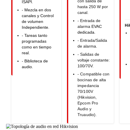
con salida de
ISAPI.
hasta 250 W por
- Mezcla en dos
canal.
canales y Control
- Entrada de
de volumen
Hi
alarma
EVAC
Independiente.
dedicad
a.
- Tareas tanto
- Entrada/Salida
programadas
de alarma.
como en tiempo
real.
- Salidas de
voltaje constante:
- Biblioteca de
100/70V.
audio.
- Compatible con
bocinas de alta
impedancia
70/100V
(Hikvision,
Epcom Pro
Audio y
Truaudio).