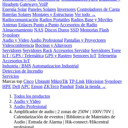
Headsets
Gateways VoIP
Energía Solar
Paneles Solares
Inversores
Controladores de Carga
Baterías Solares
Montajes y Estructuras
Ver todo →
Radiocomunicación
Radios Portatiles
Radios Base y Moviles
Antenas
Enlaces Punto a Punto
Accesorios de Radio
Almacenamiento
NAS
Discos Duros
SSD
Memorias Flash
Synology
Audio y Video
Audio Profesional
Pantallas y Proyectores
Videoconferencia
Bocinas y Altavoces
Servidores
Servidores Rack
Accesorios Servidor
Servidores Torre
IoT / GPS / Telemática
GPS y Rastreo
Sensores IoT
Telemetria
Accesorios IoT
Industria / BMS
Automatizacion Industrial
Deteccion de Incendio
Servicios
Marcas top
Cisco
Ubiquiti
MikroTik
TP-Link
Hikvision
Synology
HPE
Dell
APC
Epson
ZKTeco
Panduit
Toda la tienda →
Todos los productos
Audio y Video
Audio Profesional
Amplificador de audio | 2 zonas de 250W | 100V/70V |
Calendarización de eventos | Biblioteca de Materiales de
Audio | Entrada de Alarma | Hik-connect /Hikcentral
profesional