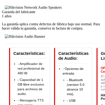
Garantía del fabricante
1 años
La garantía aplica contra defectos de fábrica bajo uso normal. Para
hacer válida tu garantía, conserva tu factura de compra.
Características:
Características
G
de Audio:
L
- Amplificador de
OP
red profesional de
- Opciones de
Ce
480
W.
entrada
:
El 
- Capacidad de
1
- Bluetooth
au
ad
GB libre
exclusivo
(version 5.0
y c
para archivos de
alcance 10
co
audio.
mts).
Hi
Pr
- Mensajería TTS
- USB
con voces