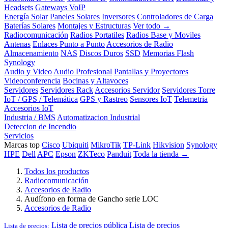
Headsets
Gateways VoIP
Energía Solar
Paneles Solares
Inversores
Controladores de Carga
Baterías Solares
Montajes y Estructuras
Ver todo →
Radiocomunicación
Radios Portatiles
Radios Base y Moviles
Antenas
Enlaces Punto a Punto
Accesorios de Radio
Almacenamiento
NAS
Discos Duros
SSD
Memorias Flash
Synology
Audio y Video
Audio Profesional
Pantallas y Proyectores
Videoconferencia
Bocinas y Altavoces
Servidores
Servidores Rack
Accesorios Servidor
Servidores Torre
IoT / GPS / Telemática
GPS y Rastreo
Sensores IoT
Telemetria
Accesorios IoT
Industria / BMS
Automatizacion Industrial
Deteccion de Incendio
Servicios
Marcas top
Cisco
Ubiquiti
MikroTik
TP-Link
Hikvision
Synology
HPE
Dell
APC
Epson
ZKTeco
Panduit
Toda la tienda →
Todos los productos
Radiocomunicación
Accesorios de Radio
Audífono en forma de Gancho serie LOC
Accesorios de Radio
Lista de precios pública
Lista de precios
Lista de precios: