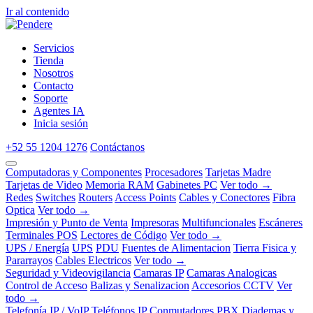
Ir al contenido
Servicios
Tienda
Nosotros
Contacto
Soporte
Agentes IA
Inicia sesión
+52 55 1204 1276
Contáctanos
Computadoras y Componentes
Procesadores
Tarjetas Madre
Tarjetas de Video
Memoria RAM
Gabinetes PC
Ver todo →
Redes
Switches
Routers
Access Points
Cables y Conectores
Fibra
Optica
Ver todo →
Impresión y Punto de Venta
Impresoras
Multifuncionales
Escáneres
Terminales POS
Lectores de Código
Ver todo →
UPS / Energía
UPS
PDU
Fuentes de Alimentacion
Tierra Fisica y
Pararrayos
Cables Electricos
Ver todo →
Seguridad y Videovigilancia
Camaras IP
Camaras Analogicas
Control de Acceso
Balizas y Senalizacion
Accesorios CCTV
Ver
todo →
Telefonía IP / VoIP
Teléfonos IP
Conmutadores PBX
Diademas y