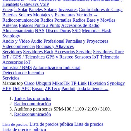
Headsets
Gateways VoIP
Energía Solar
Paneles Solares
Inversores
Controladores de Carga
Baterías Solares
Montajes y Estructuras
Ver todo →
Radiocomunicación
Radios Portatiles
Radios Base y Moviles
Antenas
Enlaces Punto a Punto
Accesorios de Radio
Almacenamiento
NAS
Discos Duros
SSD
Memorias Flash
Synology
Audio y Video
Audio Profesional
Pantallas y Proyectores
Videoconferencia
Bocinas y Altavoces
Servidores
Servidores Rack
Accesorios Servidor
Servidores Torre
IoT / GPS / Telemática
GPS y Rastreo
Sensores IoT
Telemetria
Accesorios IoT
Industria / BMS
Automatizacion Industrial
Deteccion de Incendio
Servicios
Marcas top
Cisco
Ubiquiti
MikroTik
TP-Link
Hikvision
Synology
HPE
Dell
APC
Epson
ZKTeco
Panduit
Toda la tienda →
Todos los productos
Radiocomunicación
Audifono para series SPM-100 / 1100 / 2100 / 3100.
Radiocomunicación
Lista de precios pública
Lista de precios
Lista de precios:
Lista de precios pública