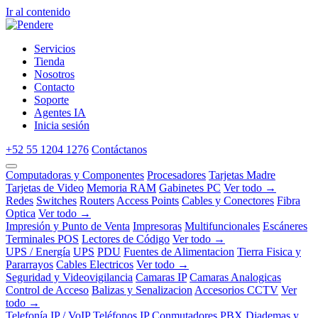
Ir al contenido
Servicios
Tienda
Nosotros
Contacto
Soporte
Agentes IA
Inicia sesión
+52 55 1204 1276
Contáctanos
Computadoras y Componentes
Procesadores
Tarjetas Madre
Tarjetas de Video
Memoria RAM
Gabinetes PC
Ver todo →
Redes
Switches
Routers
Access Points
Cables y Conectores
Fibra
Optica
Ver todo →
Impresión y Punto de Venta
Impresoras
Multifuncionales
Escáneres
Terminales POS
Lectores de Código
Ver todo →
UPS / Energía
UPS
PDU
Fuentes de Alimentacion
Tierra Fisica y
Pararrayos
Cables Electricos
Ver todo →
Seguridad y Videovigilancia
Camaras IP
Camaras Analogicas
Control de Acceso
Balizas y Senalizacion
Accesorios CCTV
Ver
todo →
Telefonía IP / VoIP
Teléfonos IP
Conmutadores PBX
Diademas y