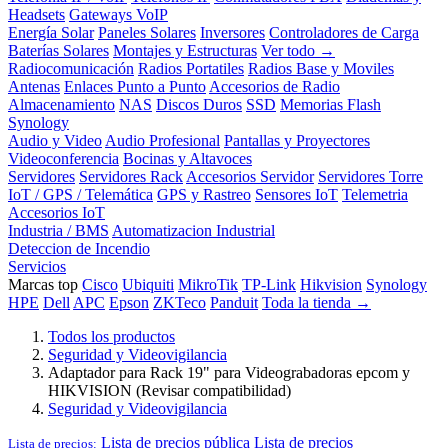
Headsets
Gateways VoIP
Energía Solar
Paneles Solares
Inversores
Controladores de Carga
Baterías Solares
Montajes y Estructuras
Ver todo →
Radiocomunicación
Radios Portatiles
Radios Base y Moviles
Antenas
Enlaces Punto a Punto
Accesorios de Radio
Almacenamiento
NAS
Discos Duros
SSD
Memorias Flash
Synology
Audio y Video
Audio Profesional
Pantallas y Proyectores
Videoconferencia
Bocinas y Altavoces
Servidores
Servidores Rack
Accesorios Servidor
Servidores Torre
IoT / GPS / Telemática
GPS y Rastreo
Sensores IoT
Telemetria
Accesorios IoT
Industria / BMS
Automatizacion Industrial
Deteccion de Incendio
Servicios
Marcas top
Cisco
Ubiquiti
MikroTik
TP-Link
Hikvision
Synology
HPE
Dell
APC
Epson
ZKTeco
Panduit
Toda la tienda →
Todos los productos
Seguridad y Videovigilancia
Adaptador para Rack 19" para Videograbadoras epcom y
HIKVISION (Revisar compatibilidad)
Seguridad y Videovigilancia
Lista de precios pública
Lista de precios
Lista de precios: