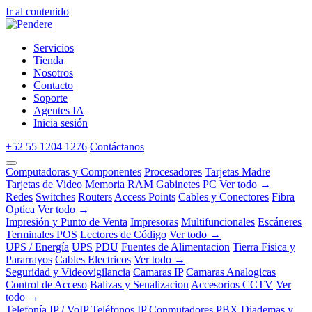
Ir al contenido
Servicios
Tienda
Nosotros
Contacto
Soporte
Agentes IA
Inicia sesión
+52 55 1204 1276
Contáctanos
Computadoras y Componentes
Procesadores
Tarjetas Madre
Tarjetas de Video
Memoria RAM
Gabinetes PC
Ver todo →
Redes
Switches
Routers
Access Points
Cables y Conectores
Fibra
Optica
Ver todo →
Impresión y Punto de Venta
Impresoras
Multifuncionales
Escáneres
Terminales POS
Lectores de Código
Ver todo →
UPS / Energía
UPS
PDU
Fuentes de Alimentacion
Tierra Fisica y
Pararrayos
Cables Electricos
Ver todo →
Seguridad y Videovigilancia
Camaras IP
Camaras Analogicas
Control de Acceso
Balizas y Senalizacion
Accesorios CCTV
Ver
todo →
Telefonía IP / VoIP
Teléfonos IP
Conmutadores PBX
Diademas y