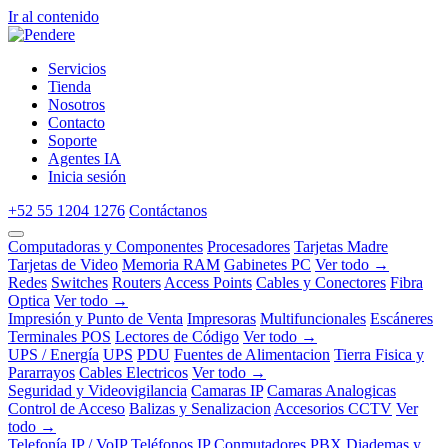
Ir al contenido
Servicios
Tienda
Nosotros
Contacto
Soporte
Agentes IA
Inicia sesión
+52 55 1204 1276
Contáctanos
Computadoras y Componentes
Procesadores
Tarjetas Madre
Tarjetas de Video
Memoria RAM
Gabinetes PC
Ver todo →
Redes
Switches
Routers
Access Points
Cables y Conectores
Fibra
Optica
Ver todo →
Impresión y Punto de Venta
Impresoras
Multifuncionales
Escáneres
Terminales POS
Lectores de Código
Ver todo →
UPS / Energía
UPS
PDU
Fuentes de Alimentacion
Tierra Fisica y
Pararrayos
Cables Electricos
Ver todo →
Seguridad y Videovigilancia
Camaras IP
Camaras Analogicas
Control de Acceso
Balizas y Senalizacion
Accesorios CCTV
Ver
todo →
Telefonía IP / VoIP
Teléfonos IP
Conmutadores PBX
Diademas y