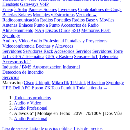
Headsets
Gateways VoIP
Energía Solar
Paneles Solares
Inversores
Controladores de Carga
Baterías Solares
Montajes y Estructuras
Ver todo →
Radiocomunicación
Radios Portatiles
Radios Base y Moviles
Antenas
Enlaces Punto a Punto
Accesorios de Radio
Almacenamiento
NAS
Discos Duros
SSD
Memorias Flash
Synology
Audio y Video
Audio Profesional
Pantallas y Proyectores
Videoconferencia
Bocinas y Altavoces
Servidores
Servidores Rack
Accesorios Servidor
Servidores Torre
IoT / GPS / Telemática
GPS y Rastreo
Sensores IoT
Telemetria
Accesorios IoT
Industria / BMS
Automatizacion Industrial
Deteccion de Incendio
Servicios
Marcas top
Cisco
Ubiquiti
MikroTik
TP-Link
Hikvision
Synology
HPE
Dell
APC
Epson
ZKTeco
Panduit
Toda la tienda →
Todos los productos
Audio y Video
Audio Profesional
Altavoz 6" | Montaje en Techo | 20W | 70/100V | Dos Vías
Audio Profesional
Lista de precios pública
Lista de precios
Lista de precios: