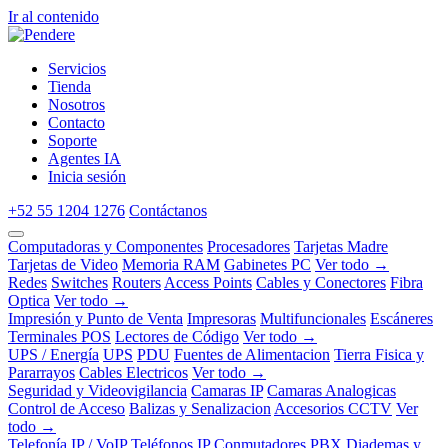
Ir al contenido
Servicios
Tienda
Nosotros
Contacto
Soporte
Agentes IA
Inicia sesión
+52 55 1204 1276
Contáctanos
Computadoras y Componentes
Procesadores
Tarjetas Madre
Tarjetas de Video
Memoria RAM
Gabinetes PC
Ver todo →
Redes
Switches
Routers
Access Points
Cables y Conectores
Fibra
Optica
Ver todo →
Impresión y Punto de Venta
Impresoras
Multifuncionales
Escáneres
Terminales POS
Lectores de Código
Ver todo →
UPS / Energía
UPS
PDU
Fuentes de Alimentacion
Tierra Fisica y
Pararrayos
Cables Electricos
Ver todo →
Seguridad y Videovigilancia
Camaras IP
Camaras Analogicas
Control de Acceso
Balizas y Senalizacion
Accesorios CCTV
Ver
todo →
Telefonía IP / VoIP
Teléfonos IP
Conmutadores PBX
Diademas y