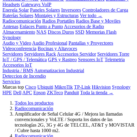
Headsets
Gateways VoIP
Energía Solar
Paneles Solares
Inversores
Controladores de Carga
Baterías Solares
Montajes y Estructuras
Ver todo →
Radiocomunicación
Radios Portatiles
Radios Base y Moviles
Antenas
Enlaces Punto a Punto
Accesorios de Radio
Almacenamiento
NAS
Discos Duros
SSD
Memorias Flash
Synology
Audio y Video
Audio Profesional
Pantallas y Proyectores
Videoconferencia
Bocinas y Altavoces
Servidores
Servidores Rack
Accesorios Servidor
Servidores Torre
IoT / GPS / Telemática
GPS y Rastreo
Sensores IoT
Telemetria
Accesorios IoT
Industria / BMS
Automatizacion Industrial
Deteccion de Incendio
Servicios
Marcas top
Cisco
Ubiquiti
MikroTik
TP-Link
Hikvision
Synology
HPE
Dell
APC
Epson
ZKTeco
Panduit
Toda la tienda →
Todos los productos
Radiocomunicación
Amplificador de Señal Celular 4G / Mejora las llamadas
convencionales y VoLTE / Soporta los datos de las
tecnologías 2G, 3G y 4G de TELCEL, AT&T y MOVISTAR
/ Cubre hasta 1000 m2.
Radiocomunicación