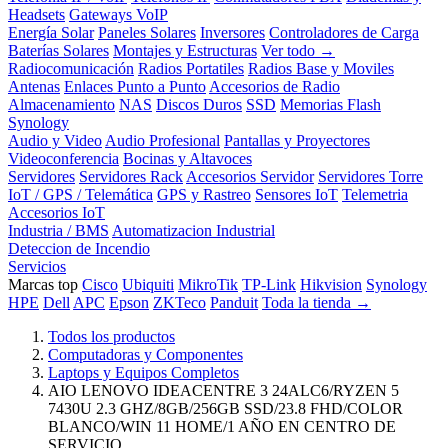
Headsets
Gateways VoIP
Energía Solar
Paneles Solares
Inversores
Controladores de Carga
Baterías Solares
Montajes y Estructuras
Ver todo →
Radiocomunicación
Radios Portatiles
Radios Base y Moviles
Antenas
Enlaces Punto a Punto
Accesorios de Radio
Almacenamiento
NAS
Discos Duros
SSD
Memorias Flash
Synology
Audio y Video
Audio Profesional
Pantallas y Proyectores
Videoconferencia
Bocinas y Altavoces
Servidores
Servidores Rack
Accesorios Servidor
Servidores Torre
IoT / GPS / Telemática
GPS y Rastreo
Sensores IoT
Telemetria
Accesorios IoT
Industria / BMS
Automatizacion Industrial
Deteccion de Incendio
Servicios
Marcas top
Cisco
Ubiquiti
MikroTik
TP-Link
Hikvision
Synology
HPE
Dell
APC
Epson
ZKTeco
Panduit
Toda la tienda →
Todos los productos
Computadoras y Componentes
Laptops y Equipos Completos
AIO LENOVO IDEACENTRE 3 24ALC6/RYZEN 5
7430U 2.3 GHZ/8GB/256GB SSD/23.8 FHD/COLOR
BLANCO/WIN 11 HOME/1 AÑO EN CENTRO DE
SERVICIO