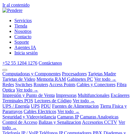
Ir al contenido
Servicios
Tienda
Nosotros
Contacto
Soporte
Agentes IA
Inicia sesión
+52 55 1204 1276
Contáctanos
Computadoras y Componentes
Procesadores
Tarjetas Madre
Tarjetas de Video
Memoria RAM
Gabinetes PC
Ver todo →
Redes
Switches
Routers
Access Points
Cables y Conectores
Fibra
Optica
Ver todo →
Impresión y Punto de Venta
Impresoras
Multifuncionales
Escáneres
Terminales POS
Lectores de Código
Ver todo →
UPS / Energía
UPS
PDU
Fuentes de Alimentacion
Tierra Fisica y
Pararrayos
Cables Electricos
Ver todo →
Seguridad y Videovigilancia
Camaras IP
Camaras Analogicas
Control de Acceso
Balizas y Senalizacion
Accesorios CCTV
Ver
todo →
Telefonía IP / VoIP
Teléfonos IP
Conmutadores PBX
Diademas y