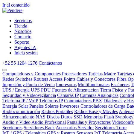
Ir al contenido
Servicios
Tienda
Nosotros
Contacto
Soporte
Agentes IA
Inicia sesión
+52 55 1204 1276
Contáctanos
Computadoras y Componentes
Procesadores
Tarjetas Madre
Tarjetas
Redes
Switches
Routers
Access Points
Cables y Conectores
Fibra Op
Impresión y Punto de Venta
Impresoras
Multifuncionales
Escáneres
T
UPS / Energía
UPS
PDU
Fuentes de Alimentacion
Tierra Fisica y Pa
Seguridad y Videovigilancia
Camaras IP
Camaras Analogicas
Contro
Telefonía IP / VoIP
Teléfonos IP
Conmutadores PBX
Diademas y Hea
Energía Solar
Paneles Solares
Inversores
Controladores de Carga
Bat
Radiocomunicación
Radios Portatiles
Radios Base y Moviles
Antena
Almacenamiento
NAS
Discos Duros
SSD
Memorias Flash
Synology
Audio y Video
Audio Profesional
Pantallas y Proyectores
Videoconfe
Servidores
Servidores Rack
Accesorios Servidor
Servidores Torre
IoT / GPS / Telemática
GPS y Rastreo
Sensores IoT
Telemetria
Acces