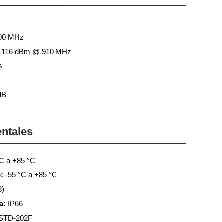
00 MHz
-116 dBm @ 910 MHz
s
dB
entales
C a +85 °C
:
-55 °C a +85 °C
8)
a:
IP66
STD-202F