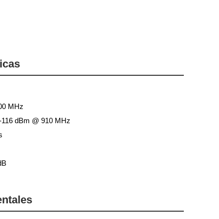
ricas
00 MHz
-116 dBm @ 910 MHz
s
dB
entales