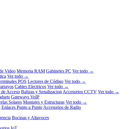
 de Video
Memoria RAM
Gabinetes PC
Ver todo →
tica
Ver todo →
erminales POS
Lectores de Código
Ver todo →
rarrayos
Cables Electricos
Ver todo →
l de Acceso
Balizas y Senalizacion
Accesorios CCTV
Ver todo →
dsets
Gateways VoIP
erías Solares
Montajes y Estructuras
Ver todo →
s
Enlaces Punto a Punto
Accesorios de Radio
rencia
Bocinas y Altavoces
orios IoT