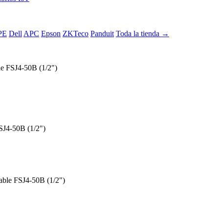
PE
Dell
APC
Epson
ZKTeco
Panduit
Toda la tienda →
FSJ4-50B (1/2")