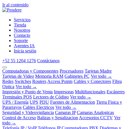
Ir al contenido
Servicios
Tienda
Nosotros
Contacto
Soporte
Agentes IA
Inicia sesión
+52 55 1204 1276
Contáctanos
Computadoras y Componentes
Procesadores
Tarjetas Madre
Tarjetas de Video
Memoria RAM
Gabinetes PC
Ver todo →
Redes
Switches
Routers
Access Points
Cables y Conectores
Fibra
Optica
Ver todo →
Impresión y Punto de Venta
Impresoras
Multifuncionales
Escáneres
Terminales POS
Lectores de Código
Ver todo →
UPS / Energía
UPS
PDU
Fuentes de Alimentacion
Tierra Fisica y
Pararrayos
Cables Electricos
Ver todo →
Seguridad y Videovigilancia
Camaras IP
Camaras Analogicas
Control de Acceso
Balizas y Senalizacion
Accesorios CCTV
Ver
todo →
Telefonía IP / VoIP
Teléfonos IP
Conmutadores PBX
Diademas y