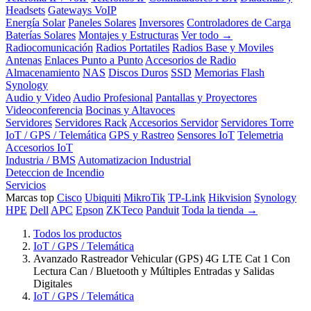
Headsets
Gateways VoIP
Energía Solar
Paneles Solares
Inversores
Controladores de Carga
Baterías Solares
Montajes y Estructuras
Ver todo →
Radiocomunicación
Radios Portatiles
Radios Base y Moviles
Antenas
Enlaces Punto a Punto
Accesorios de Radio
Almacenamiento
NAS
Discos Duros
SSD
Memorias Flash
Synology
Audio y Video
Audio Profesional
Pantallas y Proyectores
Videoconferencia
Bocinas y Altavoces
Servidores
Servidores Rack
Accesorios Servidor
Servidores Torre
IoT / GPS / Telemática
GPS y Rastreo
Sensores IoT
Telemetria
Accesorios IoT
Industria / BMS
Automatizacion Industrial
Deteccion de Incendio
Servicios
Marcas top
Cisco
Ubiquiti
MikroTik
TP-Link
Hikvision
Synology
HPE
Dell
APC
Epson
ZKTeco
Panduit
Toda la tienda →
Todos los productos
IoT / GPS / Telemática
Avanzado Rastreador Vehicular (GPS) 4G LTE Cat 1 Con
Lectura Can / Bluetooth y Múltiples Entradas y Salidas
Digitales
IoT / GPS / Telemática