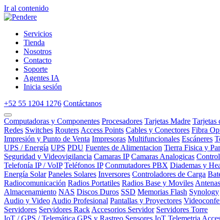
Ir al contenido
Servicios
Tienda
Nosotros
Contacto
Soporte
Agentes IA
Inicia sesión
+52 55 1204 1276
Contáctanos
Computadoras y Componentes
Procesadores
Tarjetas Madre
Tarjetas
Redes
Switches
Routers
Access Points
Cables y Conectores
Fibra Op
Impresión y Punto de Venta
Impresoras
Multifuncionales
Escáneres
T
UPS / Energía
UPS
PDU
Fuentes de Alimentacion
Tierra Fisica y Pa
Seguridad y Videovigilancia
Camaras IP
Camaras Analogicas
Contro
Telefonía IP / VoIP
Teléfonos IP
Conmutadores PBX
Diademas y Hea
Energía Solar
Paneles Solares
Inversores
Controladores de Carga
Bat
Radiocomunicación
Radios Portatiles
Radios Base y Moviles
Antena
Almacenamiento
NAS
Discos Duros
SSD
Memorias Flash
Synology
Audio y Video
Audio Profesional
Pantallas y Proyectores
Videoconfe
Servidores
Servidores Rack
Accesorios Servidor
Servidores Torre
IoT / GPS / Telemática
GPS y Rastreo
Sensores IoT
Telemetria
Acces