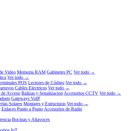
 de Video
Memoria RAM
Gabinetes PC
Ver todo →
tica
Ver todo →
erminales POS
Lectores de Código
Ver todo →
rarrayos
Cables Electricos
Ver todo →
l de Acceso
Balizas y Senalizacion
Accesorios CCTV
Ver todo →
dsets
Gateways VoIP
erías Solares
Montajes y Estructuras
Ver todo →
s
Enlaces Punto a Punto
Accesorios de Radio
rencia
Bocinas y Altavoces
orios IoT