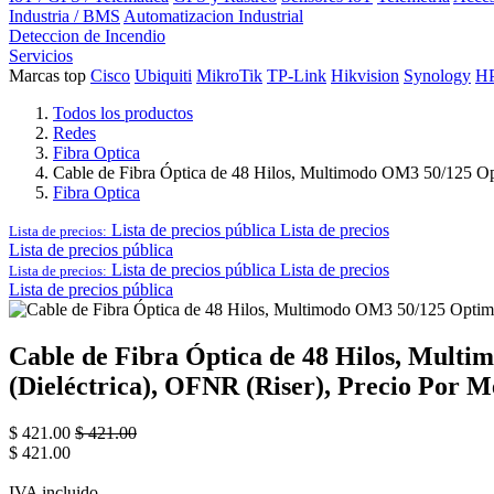
Industria / BMS
Automatizacion Industrial
Deteccion de Incendio
Servicios
Marcas top
Cisco
Ubiquiti
MikroTik
TP-Link
Hikvision
Synology
H
Todos los productos
Redes
Fibra Optica
Cable de Fibra Óptica de 48 Hilos, Multimodo OM3 50/125 Opt
Fibra Optica
Lista de precios pública
Lista de precios
Lista de precios:
Lista de precios pública
Lista de precios pública
Lista de precios
Lista de precios:
Lista de precios pública
Cable de Fibra Óptica de 48 Hilos, Multi
(Dieléctrica), OFNR (Riser), Precio Por M
$
421.00
$
421.00
$
421.00
IVA incluido