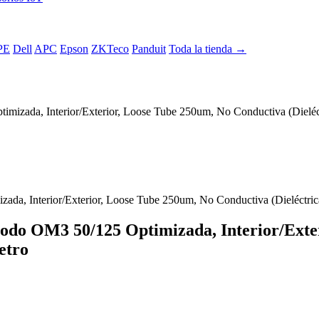
PE
Dell
APC
Epson
ZKTeco
Panduit
Toda la tienda →
imizada, Interior/Exterior, Loose Tube 250um, No Conductiva (Dieléc
modo OM3 50/125 Optimizada, Interior/Ext
etro