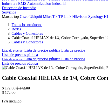
Industria / BMS
Automatizacion Industrial
Deteccion de Incendio
Servicios
Marcas top
Cisco
Ubiquiti
MikroTik
TP-Link
Hikvision
Synology
H
Todos los productos
Redes
Cables y Conectores
Cable Coaxial HELIAX de 1/4, Cobre Corrugado, Superflexib
Cables y Conectores
Lista de precios pública
Lista de precios
Lista de precios:
Lista de precios pública
Lista de precios pública
Lista de precios
Lista de precios:
Lista de precios pública
Cable Coaxial HELIAX de 1/4, Cobre Corr
$
172.00
$
172.00
$
172.00
IVA incluido