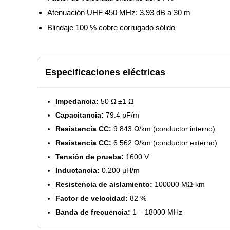
Atenuación UHF 450 MHz: 3.93 dB a 30 m
Blindaje 100 % cobre corrugado sólido
Especificaciones eléctricas
Impedancia:
50 Ω ±1 Ω
Capacitancia:
79.4 pF/m
Resistencia CC:
9.843 Ω/km (conductor interno)
Resistencia CC:
6.562 Ω/km (conductor externo)
Tensión de prueba:
1600 V
Inductancia:
0.200 µH/m
Resistencia de aislamiento:
100000 MΩ·km
Factor de velocidad:
82 %
Banda de frecuencia:
1 – 18000 MHz