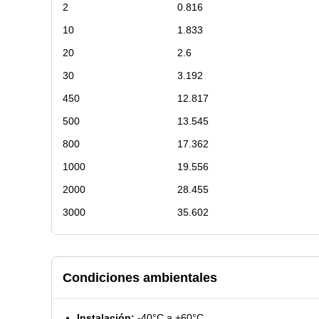
2
0.816
10
1.833
20
2.6
30
3.192
450
12.817
500
13.545
800
17.362
1000
19.556
2000
28.455
3000
35.602
Condiciones ambientales
Instalación:
-40°C a +60°C