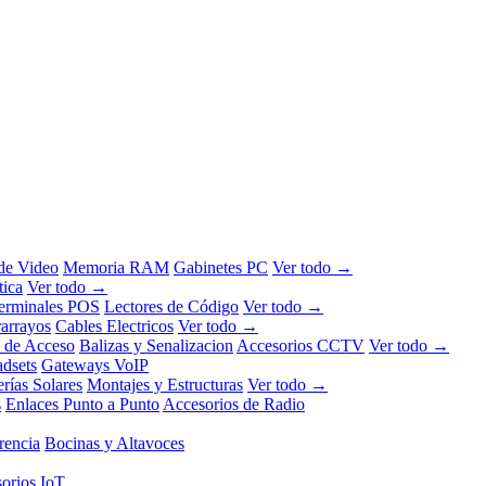
 de Video
Memoria RAM
Gabinetes PC
Ver todo →
tica
Ver todo →
erminales POS
Lectores de Código
Ver todo →
rarrayos
Cables Electricos
Ver todo →
l de Acceso
Balizas y Senalizacion
Accesorios CCTV
Ver todo →
dsets
Gateways VoIP
erías Solares
Montajes y Estructuras
Ver todo →
s
Enlaces Punto a Punto
Accesorios de Radio
rencia
Bocinas y Altavoces
orios IoT