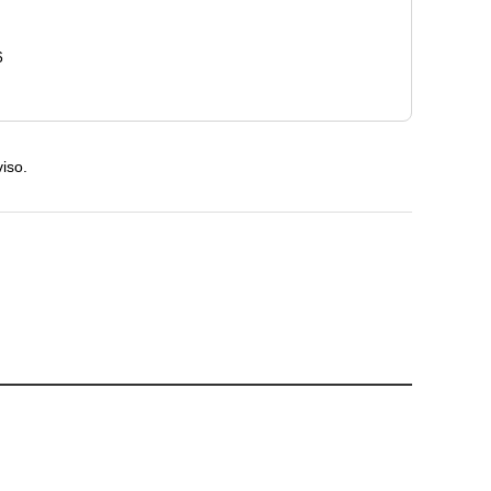
6
iso.