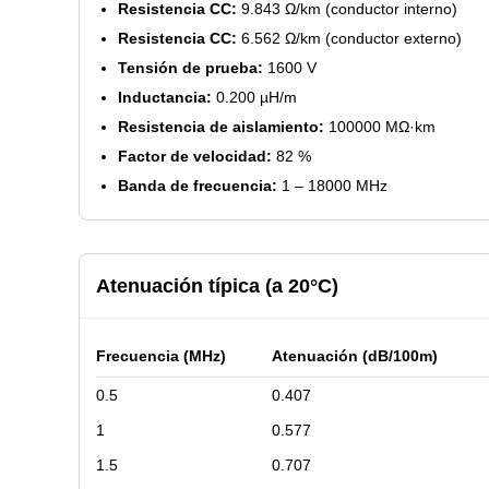
Resistencia CC:
9.843 Ω/km (conductor interno)
Resistencia CC:
6.562 Ω/km (conductor externo)
Tensión de prueba:
1600 V
Inductancia:
0.200 µH/m
Resistencia de aislamiento:
100000 MΩ·km
Factor de velocidad:
82 %
Banda de frecuencia:
1 – 18000 MHz
Atenuación típica (a 20°C)
Frecuencia (MHz)
Atenuación (dB/100m)
0.5
0.407
1
0.577
1.5
0.707