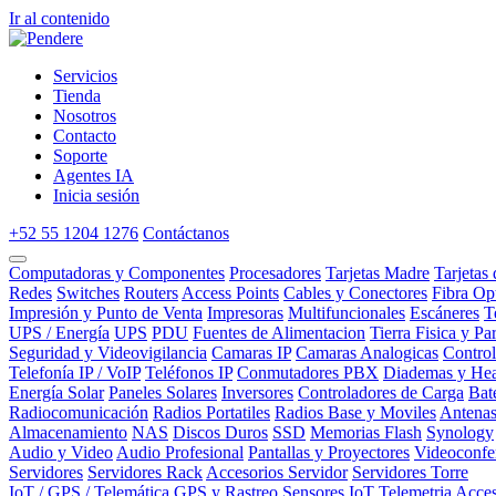
Ir al contenido
Servicios
Tienda
Nosotros
Contacto
Soporte
Agentes IA
Inicia sesión
+52 55 1204 1276
Contáctanos
Computadoras y Componentes
Procesadores
Tarjetas Madre
Tarjetas
Redes
Switches
Routers
Access Points
Cables y Conectores
Fibra Op
Impresión y Punto de Venta
Impresoras
Multifuncionales
Escáneres
T
UPS / Energía
UPS
PDU
Fuentes de Alimentacion
Tierra Fisica y Pa
Seguridad y Videovigilancia
Camaras IP
Camaras Analogicas
Contro
Telefonía IP / VoIP
Teléfonos IP
Conmutadores PBX
Diademas y Hea
Energía Solar
Paneles Solares
Inversores
Controladores de Carga
Bat
Radiocomunicación
Radios Portatiles
Radios Base y Moviles
Antena
Almacenamiento
NAS
Discos Duros
SSD
Memorias Flash
Synology
Audio y Video
Audio Profesional
Pantallas y Proyectores
Videoconfe
Servidores
Servidores Rack
Accesorios Servidor
Servidores Torre
IoT / GPS / Telemática
GPS y Rastreo
Sensores IoT
Telemetria
Acces