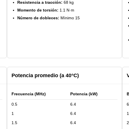
Resistencia a tracción:
68 kg
Momento de torsión:
1.1 N·m
Número de dobleces:
Mínimo 15
Potencia promedio (a 40°C)
Frecuencia (MHz)
Potencia (kW)
B
0.5
6.4
1
6.4
1.5
6.4