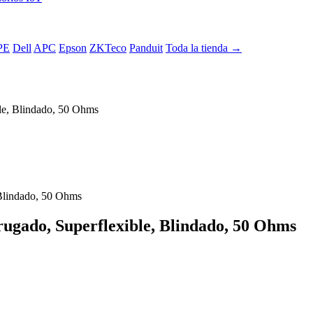
PE
Dell
APC
Epson
ZKTeco
Panduit
Toda la tienda →
le, Blindado, 50 Ohms
ugado, Superflexible, Blindado, 50 Ohms