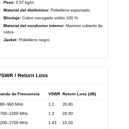
Peso:
0.07 kg/m
Material del dieléctrico:
Polietileno espumado
Blindaje:
Cobre corrugado sólido 100 %
Material del conductor interno:
Aluminio cubierto de
cobre
Jacket:
Polietileno negro
VSWR / Return Loss
anda de Frecuencia
VSWR
Return Loss (dB)
680–960 MHz
1.2
20.80
1700–2200 MHz
1.2
20.80
2200–2700 MHz
1.43
15.00