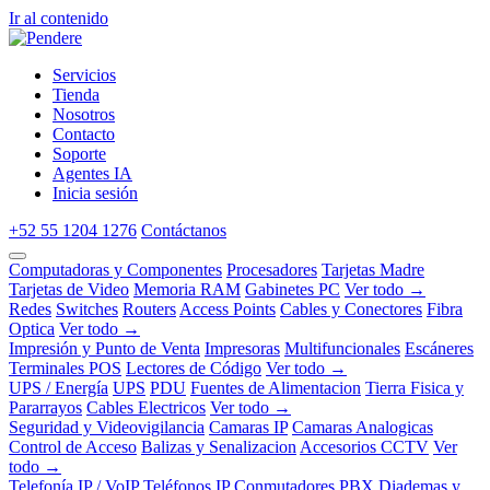
Ir al contenido
Servicios
Tienda
Nosotros
Contacto
Soporte
Agentes IA
Inicia sesión
+52 55 1204 1276
Contáctanos
Computadoras y Componentes
Procesadores
Tarjetas Madre
Tarjetas de Video
Memoria RAM
Gabinetes PC
Ver todo →
Redes
Switches
Routers
Access Points
Cables y Conectores
Fibra
Optica
Ver todo →
Impresión y Punto de Venta
Impresoras
Multifuncionales
Escáneres
Terminales POS
Lectores de Código
Ver todo →
UPS / Energía
UPS
PDU
Fuentes de Alimentacion
Tierra Fisica y
Pararrayos
Cables Electricos
Ver todo →
Seguridad y Videovigilancia
Camaras IP
Camaras Analogicas
Control de Acceso
Balizas y Senalizacion
Accesorios CCTV
Ver
todo →
Telefonía IP / VoIP
Teléfonos IP
Conmutadores PBX
Diademas y