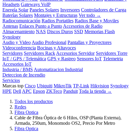
Headsets
Gateways VoIP
Energía Solar
Paneles Solares
Inversores
Controladores de Carga
Baterías Solares
Montajes y Estructuras
Ver todo →
Radiocomunicación
Radios Portatiles
Radios Base y Moviles
Antenas
Enlaces Punto a Punto
Accesorios de Radio
Almacenamiento
NAS
Discos Duros
SSD
Memorias Flash
Synology
Audio y Video
Audio Profesional
Pantallas y Proyectores
Videoconferencia
Bocinas y Altavoces
Servidores
Servidores Rack
Accesorios Servidor
Servidores Torre
IoT / GPS / Telemática
GPS y Rastreo
Sensores IoT
Telemetria
Accesorios IoT
Industria / BMS
Automatizacion Industrial
Deteccion de Incendio
Servicios
Marcas top
Cisco
Ubiquiti
MikroTik
TP-Link
Hikvision
Synology
HPE
Dell
APC
Epson
ZKTeco
Panduit
Toda la tienda →
Todos los productos
Redes
Fibra Optica
Cable de Fibra Óptica de 6 Hilos, OSP (Planta Externa),
Armada, 250um, Monomodo OS2, Precio Por Metro
Fibra Optica