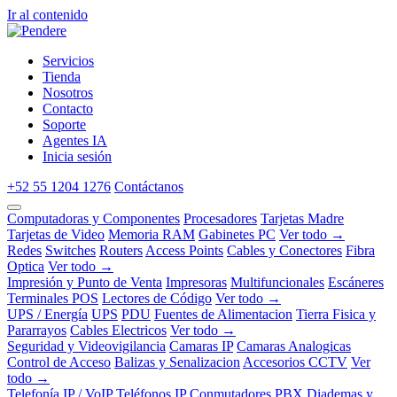
Ir al contenido
Servicios
Tienda
Nosotros
Contacto
Soporte
Agentes IA
Inicia sesión
+52 55 1204 1276
Contáctanos
Computadoras y Componentes
Procesadores
Tarjetas Madre
Tarjetas de Video
Memoria RAM
Gabinetes PC
Ver todo →
Redes
Switches
Routers
Access Points
Cables y Conectores
Fibra
Optica
Ver todo →
Impresión y Punto de Venta
Impresoras
Multifuncionales
Escáneres
Terminales POS
Lectores de Código
Ver todo →
UPS / Energía
UPS
PDU
Fuentes de Alimentacion
Tierra Fisica y
Pararrayos
Cables Electricos
Ver todo →
Seguridad y Videovigilancia
Camaras IP
Camaras Analogicas
Control de Acceso
Balizas y Senalizacion
Accesorios CCTV
Ver
todo →
Telefonía IP / VoIP
Teléfonos IP
Conmutadores PBX
Diademas y