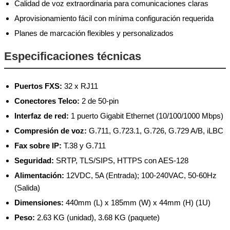
Calidad de voz extraordinaria para comunicaciones claras
Aprovisionamiento fácil con mínima configuración requerida
Planes de marcación flexibles y personalizados
Especificaciones técnicas
Puertos FXS:
32 x RJ11
Conectores Telco:
2 de 50-pin
Interfaz de red:
1 puerto Gigabit Ethernet (10/100/1000 Mbps)
Compresión de voz:
G.711, G.723.1, G.726, G.729 A/B, iLBC
Fax sobre IP:
T.38 y G.711
Seguridad:
SRTP, TLS/SIPS, HTTPS con AES-128
Alimentación:
12VDC, 5A (Entrada); 100-240VAC, 50-60Hz
(Salida)
Dimensiones:
440mm (L) x 185mm (W) x 44mm (H) (1U)
Peso:
2.63 KG (unidad), 3.68 KG (paquete)