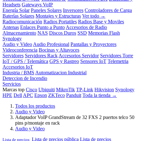
Headsets
Gateways VoIP
Energía Solar
Paneles Solares
Inversores
Controladores de Carga
Baterías Solares
Montajes y Estructuras
Ver todo →
Radiocomunicación
Radios Portatiles
Radios Base y Moviles
Antenas
Enlaces Punto a Punto
Accesorios de Radio
Almacenamiento
NAS
Discos Duros
SSD
Memorias Flash
Synology
Audio y Video
Audio Profesional
Pantallas y Proyectores
Videoconferencia
Bocinas y Altavoces
Servidores
Servidores Rack
Accesorios Servidor
Servidores Torre
IoT / GPS / Telemática
GPS y Rastreo
Sensores IoT
Telemetria
Accesorios IoT
Industria / BMS
Automatizacion Industrial
Deteccion de Incendio
Servicios
Marcas top
Cisco
Ubiquiti
MikroTik
TP-Link
Hikvision
Synology
HPE
Dell
APC
Epson
ZKTeco
Panduit
Toda la tienda →
Todos los productos
Audio y Video
Adaptador VoIP GrandStream de 32 FXS 2 puertos telco 50
pins p/montaje en rack
Audio y Video
Lista de precios pública
Lista de precios
Lista de precios: