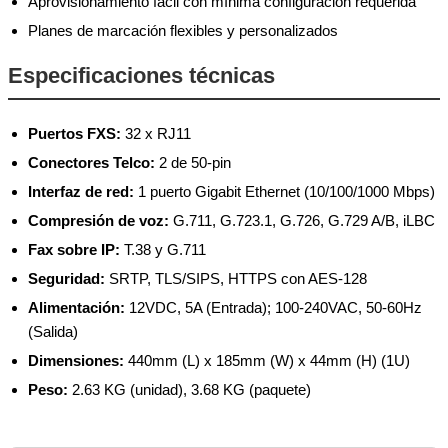
Aprovisionamiento fácil con mínima configuración requerida
Planes de marcación flexibles y personalizados
Especificaciones técnicas
Puertos FXS:
32 x RJ11
Conectores Telco:
2 de 50-pin
Interfaz de red:
1 puerto Gigabit Ethernet (10/100/1000 Mbps)
Compresión de voz:
G.711, G.723.1, G.726, G.729 A/B, iLBC
Fax sobre IP:
T.38 y G.711
Seguridad:
SRTP, TLS/SIPS, HTTPS con AES-128
Alimentación:
12VDC, 5A (Entrada); 100-240VAC, 50-60Hz
(Salida)
Dimensiones:
440mm (L) x 185mm (W) x 44mm (H) (1U)
Peso:
2.63 KG (unidad), 3.68 KG (paquete)