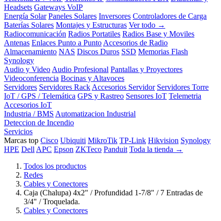
Headsets
Gateways VoIP
Energía Solar
Paneles Solares
Inversores
Controladores de Carga
Baterías Solares
Montajes y Estructuras
Ver todo →
Radiocomunicación
Radios Portatiles
Radios Base y Moviles
Antenas
Enlaces Punto a Punto
Accesorios de Radio
Almacenamiento
NAS
Discos Duros
SSD
Memorias Flash
Synology
Audio y Video
Audio Profesional
Pantallas y Proyectores
Videoconferencia
Bocinas y Altavoces
Servidores
Servidores Rack
Accesorios Servidor
Servidores Torre
IoT / GPS / Telemática
GPS y Rastreo
Sensores IoT
Telemetria
Accesorios IoT
Industria / BMS
Automatizacion Industrial
Deteccion de Incendio
Servicios
Marcas top
Cisco
Ubiquiti
MikroTik
TP-Link
Hikvision
Synology
HPE
Dell
APC
Epson
ZKTeco
Panduit
Toda la tienda →
Todos los productos
Redes
Cables y Conectores
Caja (Chalupa) 4x2" / Profundidad 1-7/8" / 7 Entradas de
3/4" / Troquelada.
Cables y Conectores