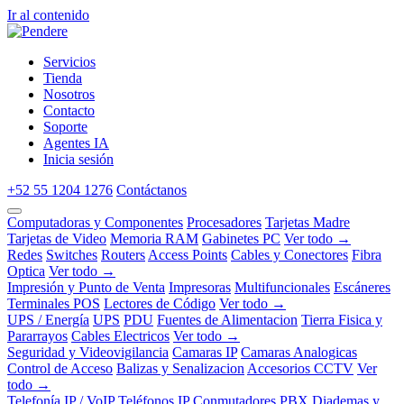
Ir al contenido
Servicios
Tienda
Nosotros
Contacto
Soporte
Agentes IA
Inicia sesión
+52 55 1204 1276
Contáctanos
Computadoras y Componentes
Procesadores
Tarjetas Madre
Tarjetas de Video
Memoria RAM
Gabinetes PC
Ver todo →
Redes
Switches
Routers
Access Points
Cables y Conectores
Fibra
Optica
Ver todo →
Impresión y Punto de Venta
Impresoras
Multifuncionales
Escáneres
Terminales POS
Lectores de Código
Ver todo →
UPS / Energía
UPS
PDU
Fuentes de Alimentacion
Tierra Fisica y
Pararrayos
Cables Electricos
Ver todo →
Seguridad y Videovigilancia
Camaras IP
Camaras Analogicas
Control de Acceso
Balizas y Senalizacion
Accesorios CCTV
Ver
todo →
Telefonía IP / VoIP
Teléfonos IP
Conmutadores PBX
Diademas y