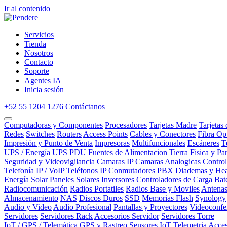
Ir al contenido
Servicios
Tienda
Nosotros
Contacto
Soporte
Agentes IA
Inicia sesión
+52 55 1204 1276
Contáctanos
Computadoras y Componentes
Procesadores
Tarjetas Madre
Tarjetas
Redes
Switches
Routers
Access Points
Cables y Conectores
Fibra Op
Impresión y Punto de Venta
Impresoras
Multifuncionales
Escáneres
T
UPS / Energía
UPS
PDU
Fuentes de Alimentacion
Tierra Fisica y Pa
Seguridad y Videovigilancia
Camaras IP
Camaras Analogicas
Contro
Telefonía IP / VoIP
Teléfonos IP
Conmutadores PBX
Diademas y Hea
Energía Solar
Paneles Solares
Inversores
Controladores de Carga
Bat
Radiocomunicación
Radios Portatiles
Radios Base y Moviles
Antena
Almacenamiento
NAS
Discos Duros
SSD
Memorias Flash
Synology
Audio y Video
Audio Profesional
Pantallas y Proyectores
Videoconfe
Servidores
Servidores Rack
Accesorios Servidor
Servidores Torre
IoT / GPS / Telemática
GPS y Rastreo
Sensores IoT
Telemetria
Acces