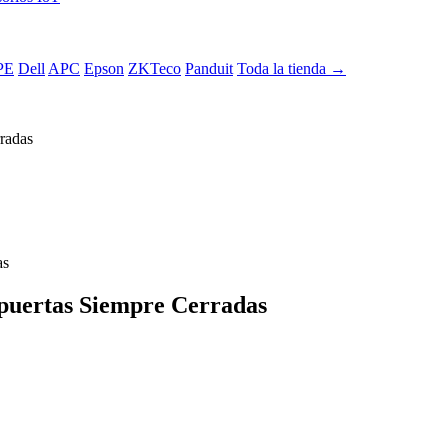
PE
Dell
APC
Epson
ZKTeco
Panduit
Toda la tienda →
radas
uertas Siempre Cerradas