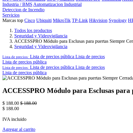
Industria / BMS
Automatizacion Industrial
Deteccion de Incendio
Servicios
Marcas top
Cisco
Ubiquiti
MikroTik
TP-Link
Hikvision
Synology
H
Todos los productos
Seguridad y Videovigilancia
ACCESSPRO Módulo para Esclusas para puertas Siempre Cer
Seguridad y Videovigilancia
Lista de precios pública
Lista de precios
Lista de precios:
Lista de precios pública
Lista de precios pública
Lista de precios
Lista de precios:
Lista de precios pública
ACCESSPRO Módulo para Esclusas para p
$
188.00
$
188.00
$
188.00
IVA incluido
Agregar al carrito