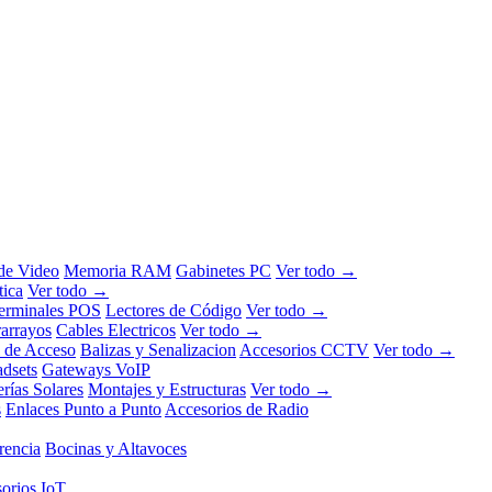
 de Video
Memoria RAM
Gabinetes PC
Ver todo →
tica
Ver todo →
erminales POS
Lectores de Código
Ver todo →
rarrayos
Cables Electricos
Ver todo →
l de Acceso
Balizas y Senalizacion
Accesorios CCTV
Ver todo →
dsets
Gateways VoIP
erías Solares
Montajes y Estructuras
Ver todo →
s
Enlaces Punto a Punto
Accesorios de Radio
rencia
Bocinas y Altavoces
orios IoT