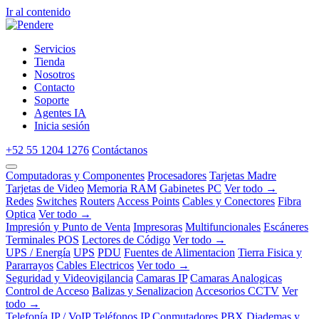
Ir al contenido
Servicios
Tienda
Nosotros
Contacto
Soporte
Agentes IA
Inicia sesión
+52 55 1204 1276
Contáctanos
Computadoras y Componentes
Procesadores
Tarjetas Madre
Tarjetas de Video
Memoria RAM
Gabinetes PC
Ver todo →
Redes
Switches
Routers
Access Points
Cables y Conectores
Fibra
Optica
Ver todo →
Impresión y Punto de Venta
Impresoras
Multifuncionales
Escáneres
Terminales POS
Lectores de Código
Ver todo →
UPS / Energía
UPS
PDU
Fuentes de Alimentacion
Tierra Fisica y
Pararrayos
Cables Electricos
Ver todo →
Seguridad y Videovigilancia
Camaras IP
Camaras Analogicas
Control de Acceso
Balizas y Senalizacion
Accesorios CCTV
Ver
todo →
Telefonía IP / VoIP
Teléfonos IP
Conmutadores PBX
Diademas y