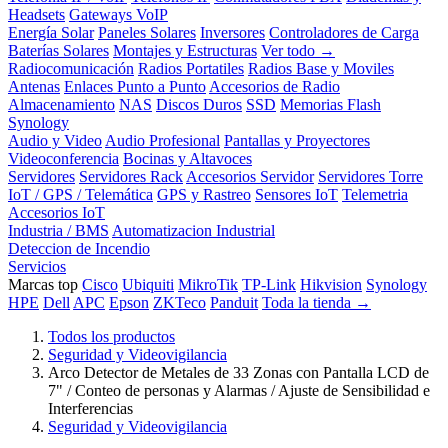
Headsets
Gateways VoIP
Energía Solar
Paneles Solares
Inversores
Controladores de Carga
Baterías Solares
Montajes y Estructuras
Ver todo →
Radiocomunicación
Radios Portatiles
Radios Base y Moviles
Antenas
Enlaces Punto a Punto
Accesorios de Radio
Almacenamiento
NAS
Discos Duros
SSD
Memorias Flash
Synology
Audio y Video
Audio Profesional
Pantallas y Proyectores
Videoconferencia
Bocinas y Altavoces
Servidores
Servidores Rack
Accesorios Servidor
Servidores Torre
IoT / GPS / Telemática
GPS y Rastreo
Sensores IoT
Telemetria
Accesorios IoT
Industria / BMS
Automatizacion Industrial
Deteccion de Incendio
Servicios
Marcas top
Cisco
Ubiquiti
MikroTik
TP-Link
Hikvision
Synology
HPE
Dell
APC
Epson
ZKTeco
Panduit
Toda la tienda →
Todos los productos
Seguridad y Videovigilancia
Arco Detector de Metales de 33 Zonas con Pantalla LCD de
7" / Conteo de personas y Alarmas / Ajuste de Sensibilidad e
Interferencias
Seguridad y Videovigilancia