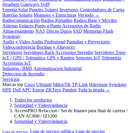
Headsets
Gateways VoIP
Energía Solar
Paneles Solares
Inversores
Controladores de Carga
Baterías Solares
Montajes y Estructuras
Ver todo →
Radiocomunicación
Radios Portatiles
Radios Base y Moviles
Antenas
Enlaces Punto a Punto
Accesorios de Radio
Almacenamiento
NAS
Discos Duros
SSD
Memorias Flash
Synology
Audio y Video
Audio Profesional
Pantallas y Proyectores
Videoconferencia
Bocinas y Altavoces
Servidores
Servidores Rack
Accesorios Servidor
Servidores Torre
IoT / GPS / Telemática
GPS y Rastreo
Sensores IoT
Telemetria
Accesorios IoT
Industria / BMS
Automatizacion Industrial
Deteccion de Incendio
Servicios
Marcas top
Cisco
Ubiquiti
MikroTik
TP-Link
Hikvision
Synology
HPE
Dell
APC
Epson
ZKTeco
Panduit
Toda la tienda →
Todos los productos
Seguridad y Videovigilancia
AccessPRO Refaccion / Set de Imanes para final de carrera /
CAN AC800 / IZ1200
Seguridad y Videovigilancia
Lista de precios pública
Lista de precios
Lista de precios: