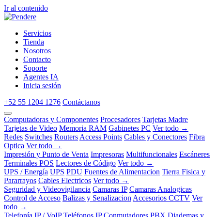
Ir al contenido
Servicios
Tienda
Nosotros
Contacto
Soporte
Agentes IA
Inicia sesión
+52 55 1204 1276
Contáctanos
Computadoras y Componentes
Procesadores
Tarjetas Madre
Tarjetas de Video
Memoria RAM
Gabinetes PC
Ver todo →
Redes
Switches
Routers
Access Points
Cables y Conectores
Fibra
Optica
Ver todo →
Impresión y Punto de Venta
Impresoras
Multifuncionales
Escáneres
Terminales POS
Lectores de Código
Ver todo →
UPS / Energía
UPS
PDU
Fuentes de Alimentacion
Tierra Fisica y
Pararrayos
Cables Electricos
Ver todo →
Seguridad y Videovigilancia
Camaras IP
Camaras Analogicas
Control de Acceso
Balizas y Senalizacion
Accesorios CCTV
Ver
todo →
Telefonía IP / VoIP
Teléfonos IP
Conmutadores PBX
Diademas y