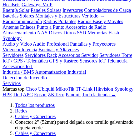
Headsets
Gateways VoIP
Energía Solar
Paneles Solares
Inversores
Controladores de Carga
Baterías Solares
Montajes y Estructuras
Ver todo →
Radiocomunicación
Radios Portatiles
Radios Base y Moviles
Antenas
Enlaces Punto a Punto
Accesorios de Radio
Almacenamiento
NAS
Discos Duros
SSD
Memorias Flash
Synology
Audio y Video
Audio Profesional
Pantallas y Proyectores
Videoconferencia
Bocinas y Altavoces
Servidores
Servidores Rack
Accesorios Servidor
Servidores Torre
IoT / GPS / Telemática
GPS y Rastreo
Sensores IoT
Telemetria
Accesorios IoT
Industria / BMS
Automatizacion Industrial
Deteccion de Incendio
Servicios
Marcas top
Cisco
Ubiquiti
MikroTik
TP-Link
Hikvision
Synology
HPE
Dell
APC
Epson
ZKTeco
Panduit
Toda la tienda →
Todos los productos
Redes
Cables y Conectores
Conector 2" (52mm) pared delgada con tornillo galvanizado
etiqueta verde
Cables y Conectores