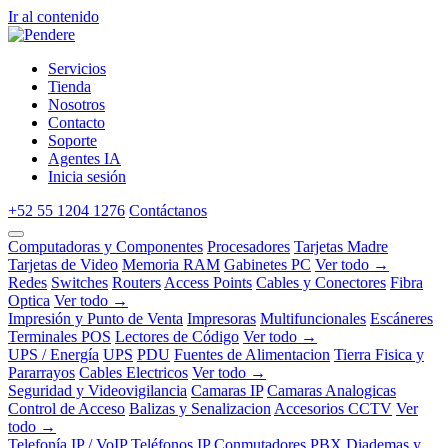
Ir al contenido
Servicios
Tienda
Nosotros
Contacto
Soporte
Agentes IA
Inicia sesión
+52 55 1204 1276
Contáctanos
Computadoras y Componentes
Procesadores
Tarjetas Madre
Tarjetas de Video
Memoria RAM
Gabinetes PC
Ver todo →
Redes
Switches
Routers
Access Points
Cables y Conectores
Fibra
Optica
Ver todo →
Impresión y Punto de Venta
Impresoras
Multifuncionales
Escáneres
Terminales POS
Lectores de Código
Ver todo →
UPS / Energía
UPS
PDU
Fuentes de Alimentacion
Tierra Fisica y
Pararrayos
Cables Electricos
Ver todo →
Seguridad y Videovigilancia
Camaras IP
Camaras Analogicas
Control de Acceso
Balizas y Senalizacion
Accesorios CCTV
Ver
todo →
Telefonía IP / VoIP
Teléfonos IP
Conmutadores PBX
Diademas y