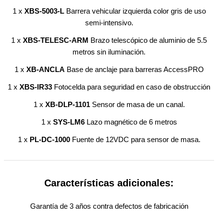
1 x
XBS-5003-L
Barrera vehicular izquierda color gris de uso
semi-intensivo.
1 x
XBS-TELESC-ARM
Brazo telescópico de aluminio de 5.5
metros sin iluminación.
1 x
XB-ANCLA
Base de anclaje para barreras AccessPRO
1 x
XBS-IR33
Fotocelda para seguridad en caso de obstrucción
1 x
XB-DLP-1101
Sensor de masa de un canal.
1 x
SYS-LM6
Lazo magnético de 6 metros
1 x
PL-DC-1000
Fuente de 12VDC para sensor de masa.
Características adicionales:
Garantía de 3 años contra defectos de fabricación