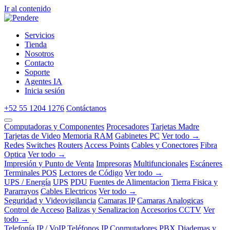
Ir al contenido
Servicios
Tienda
Nosotros
Contacto
Soporte
Agentes IA
Inicia sesión
+52 55 1204 1276
Contáctanos
Computadoras y Componentes
Procesadores
Tarjetas Madre
Tarjetas de Video
Memoria RAM
Gabinetes PC
Ver todo →
Redes
Switches
Routers
Access Points
Cables y Conectores
Fibra
Optica
Ver todo →
Impresión y Punto de Venta
Impresoras
Multifuncionales
Escáneres
Terminales POS
Lectores de Código
Ver todo →
UPS / Energía
UPS
PDU
Fuentes de Alimentacion
Tierra Fisica y
Pararrayos
Cables Electricos
Ver todo →
Seguridad y Videovigilancia
Camaras IP
Camaras Analogicas
Control de Acceso
Balizas y Senalizacion
Accesorios CCTV
Ver
todo →
Telefonía IP / VoIP
Teléfonos IP
Conmutadores PBX
Diademas y