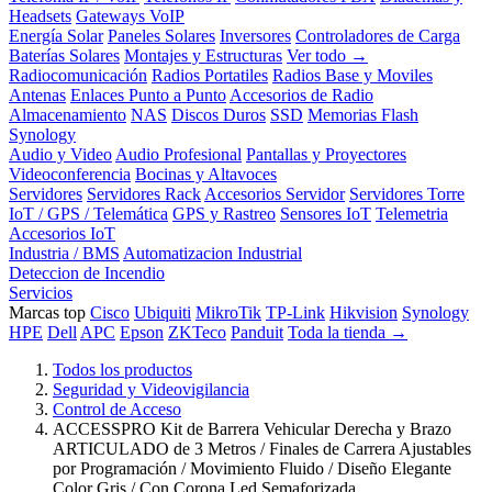
Headsets
Gateways VoIP
Energía Solar
Paneles Solares
Inversores
Controladores de Carga
Baterías Solares
Montajes y Estructuras
Ver todo →
Radiocomunicación
Radios Portatiles
Radios Base y Moviles
Antenas
Enlaces Punto a Punto
Accesorios de Radio
Almacenamiento
NAS
Discos Duros
SSD
Memorias Flash
Synology
Audio y Video
Audio Profesional
Pantallas y Proyectores
Videoconferencia
Bocinas y Altavoces
Servidores
Servidores Rack
Accesorios Servidor
Servidores Torre
IoT / GPS / Telemática
GPS y Rastreo
Sensores IoT
Telemetria
Accesorios IoT
Industria / BMS
Automatizacion Industrial
Deteccion de Incendio
Servicios
Marcas top
Cisco
Ubiquiti
MikroTik
TP-Link
Hikvision
Synology
HPE
Dell
APC
Epson
ZKTeco
Panduit
Toda la tienda →
Todos los productos
Seguridad y Videovigilancia
Control de Acceso
ACCESSPRO Kit de Barrera Vehicular Derecha y Brazo
ARTICULADO de 3 Metros / Finales de Carrera Ajustables
por Programación / Movimiento Fluido / Diseño Elegante
Color Gris / Con Corona Led Semaforizada