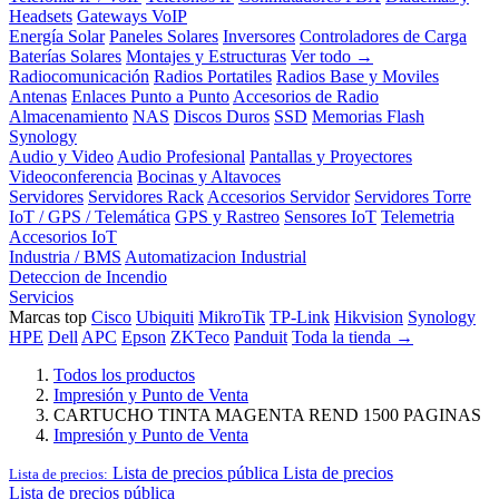
Headsets
Gateways VoIP
Energía Solar
Paneles Solares
Inversores
Controladores de Carga
Baterías Solares
Montajes y Estructuras
Ver todo →
Radiocomunicación
Radios Portatiles
Radios Base y Moviles
Antenas
Enlaces Punto a Punto
Accesorios de Radio
Almacenamiento
NAS
Discos Duros
SSD
Memorias Flash
Synology
Audio y Video
Audio Profesional
Pantallas y Proyectores
Videoconferencia
Bocinas y Altavoces
Servidores
Servidores Rack
Accesorios Servidor
Servidores Torre
IoT / GPS / Telemática
GPS y Rastreo
Sensores IoT
Telemetria
Accesorios IoT
Industria / BMS
Automatizacion Industrial
Deteccion de Incendio
Servicios
Marcas top
Cisco
Ubiquiti
MikroTik
TP-Link
Hikvision
Synology
HPE
Dell
APC
Epson
ZKTeco
Panduit
Toda la tienda →
Todos los productos
Impresión y Punto de Venta
CARTUCHO TINTA MAGENTA REND 1500 PAGINAS
Impresión y Punto de Venta
Lista de precios pública
Lista de precios
Lista de precios:
Lista de precios pública