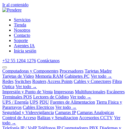
Ir al contenido
Servicios
Tienda
Nosotros
Contacto
Soporte
Agentes IA
Inicia sesión
+52 55 1204 1276
Contáctanos
Computadoras y Componentes
Procesadores
Tarjetas Madre
Tarjetas de Video
Memoria RAM
Gabinetes PC
Ver todo →
Redes
Switches
Routers
Access Points
Cables y Conectores
Fibra
Optica
Ver todo →
Impresión y Punto de Venta
Impresoras
Multifuncionales
Escáneres
Terminales POS
Lectores de Código
Ver todo →
UPS / Energía
UPS
PDU
Fuentes de Alimentacion
Tierra Fisica y
Pararrayos
Cables Electricos
Ver todo →
Seguridad y Videovigilancia
Camaras IP
Camaras Analogicas
Control de Acceso
Balizas y Senalizacion
Accesorios CCTV
Ver
todo →
Telefonía IP / VoIP
Teléfonos IP
Conmutadores PBX
Diademas y