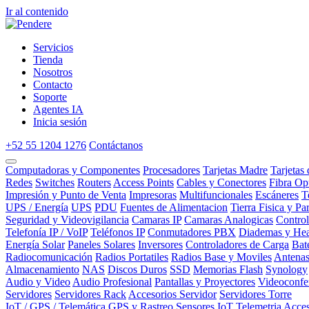
Ir al contenido
Servicios
Tienda
Nosotros
Contacto
Soporte
Agentes IA
Inicia sesión
+52 55 1204 1276
Contáctanos
Computadoras y Componentes
Procesadores
Tarjetas Madre
Tarjetas
Redes
Switches
Routers
Access Points
Cables y Conectores
Fibra Op
Impresión y Punto de Venta
Impresoras
Multifuncionales
Escáneres
T
UPS / Energía
UPS
PDU
Fuentes de Alimentacion
Tierra Fisica y Pa
Seguridad y Videovigilancia
Camaras IP
Camaras Analogicas
Contro
Telefonía IP / VoIP
Teléfonos IP
Conmutadores PBX
Diademas y Hea
Energía Solar
Paneles Solares
Inversores
Controladores de Carga
Bat
Radiocomunicación
Radios Portatiles
Radios Base y Moviles
Antena
Almacenamiento
NAS
Discos Duros
SSD
Memorias Flash
Synology
Audio y Video
Audio Profesional
Pantallas y Proyectores
Videoconfe
Servidores
Servidores Rack
Accesorios Servidor
Servidores Torre
IoT / GPS / Telemática
GPS y Rastreo
Sensores IoT
Telemetria
Acces