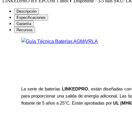
LINKEDPRO BY EPCOM
1 años
◐ Disponible · 3-5 días
SKU: LK
Descripción
Especificaciones
Garantía
Recursos
La serie de baterías
LINKEDPRO
, están diseñadas con
para proporcionar una salida de energía adicional. Las b
flotante de 5 años a 25°C. Están aprobadas por
UL (MH6