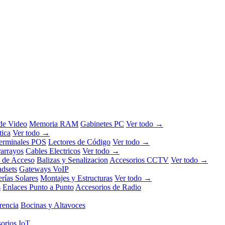
 de Video
Memoria RAM
Gabinetes PC
Ver todo →
tica
Ver todo →
erminales POS
Lectores de Código
Ver todo →
rarrayos
Cables Electricos
Ver todo →
l de Acceso
Balizas y Senalizacion
Accesorios CCTV
Ver todo →
dsets
Gateways VoIP
erías Solares
Montajes y Estructuras
Ver todo →
s
Enlaces Punto a Punto
Accesorios de Radio
rencia
Bocinas y Altavoces
orios IoT