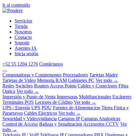
Ir al contenido
Servicios
Tienda
Nosotros
Contacto
Soporte
Agentes IA
Inicia sesión
+52 55 1204 1276
Contáctanos
Computadoras y Componentes
Procesadores
Tarjetas Madre
Tarjetas de Video
Memoria RAM
Gabinetes PC
Ver todo →
Redes
Switches
Routers
Access Points
Cables y Conectores
Fibra
Optica
Ver todo →
Impresión y Punto de Venta
Impresoras
Multifuncionales
Escáneres
Terminales POS
Lectores de Código
Ver todo →
UPS / Energía
UPS
PDU
Fuentes de Alimentacion
Tierra Fisica y
Pararrayos
Cables Electricos
Ver todo →
Seguridad y Videovigilancia
Camaras IP
Camaras Analogicas
Control de Acceso
Balizas y Senalizacion
Accesorios CCTV
Ver
todo →
Telefonía IP / VoIP
Teléfonos IP
Conmutadores PBX
Diademas y