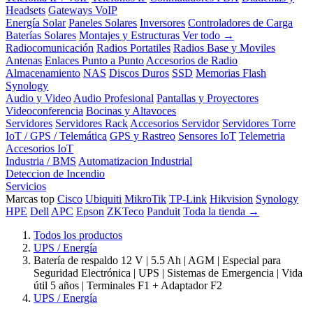
Headsets
Gateways VoIP
Energía Solar
Paneles Solares
Inversores
Controladores de Carga
Baterías Solares
Montajes y Estructuras
Ver todo →
Radiocomunicación
Radios Portatiles
Radios Base y Moviles
Antenas
Enlaces Punto a Punto
Accesorios de Radio
Almacenamiento
NAS
Discos Duros
SSD
Memorias Flash
Synology
Audio y Video
Audio Profesional
Pantallas y Proyectores
Videoconferencia
Bocinas y Altavoces
Servidores
Servidores Rack
Accesorios Servidor
Servidores Torre
IoT / GPS / Telemática
GPS y Rastreo
Sensores IoT
Telemetria
Accesorios IoT
Industria / BMS
Automatizacion Industrial
Deteccion de Incendio
Servicios
Marcas top
Cisco
Ubiquiti
MikroTik
TP-Link
Hikvision
Synology
HPE
Dell
APC
Epson
ZKTeco
Panduit
Toda la tienda →
Todos los productos
UPS / Energía
Batería de respaldo 12 V | 5.5 Ah | AGM | Especial para
Seguridad Electrónica | UPS | Sistemas de Emergencia | Vida
útil 5 años | Terminales F1 + Adaptador F2
UPS / Energía