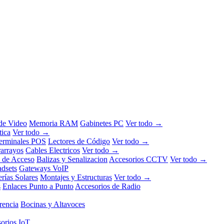
 de Video
Memoria RAM
Gabinetes PC
Ver todo →
tica
Ver todo →
erminales POS
Lectores de Código
Ver todo →
rarrayos
Cables Electricos
Ver todo →
l de Acceso
Balizas y Senalizacion
Accesorios CCTV
Ver todo →
dsets
Gateways VoIP
erías Solares
Montajes y Estructuras
Ver todo →
s
Enlaces Punto a Punto
Accesorios de Radio
rencia
Bocinas y Altavoces
orios IoT