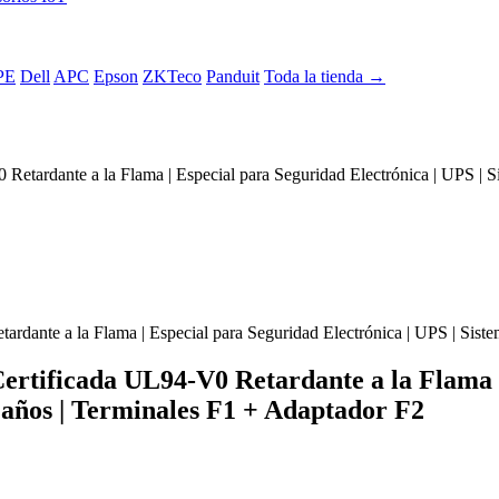
PE
Dell
APC
Epson
ZKTeco
Panduit
Toda la tienda →
 Retardante a la Flama | Especial para Seguridad Electrónica | UPS | S
Certificada UL94-V0 Retardante a la Flama 
5 años | Terminales F1 + Adaptador F2