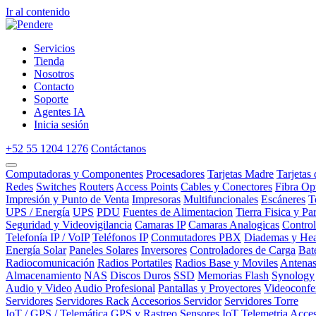
Ir al contenido
Servicios
Tienda
Nosotros
Contacto
Soporte
Agentes IA
Inicia sesión
+52 55 1204 1276
Contáctanos
Computadoras y Componentes
Procesadores
Tarjetas Madre
Tarjetas
Redes
Switches
Routers
Access Points
Cables y Conectores
Fibra Op
Impresión y Punto de Venta
Impresoras
Multifuncionales
Escáneres
T
UPS / Energía
UPS
PDU
Fuentes de Alimentacion
Tierra Fisica y Pa
Seguridad y Videovigilancia
Camaras IP
Camaras Analogicas
Contro
Telefonía IP / VoIP
Teléfonos IP
Conmutadores PBX
Diademas y Hea
Energía Solar
Paneles Solares
Inversores
Controladores de Carga
Bat
Radiocomunicación
Radios Portatiles
Radios Base y Moviles
Antena
Almacenamiento
NAS
Discos Duros
SSD
Memorias Flash
Synology
Audio y Video
Audio Profesional
Pantallas y Proyectores
Videoconfe
Servidores
Servidores Rack
Accesorios Servidor
Servidores Torre
IoT / GPS / Telemática
GPS y Rastreo
Sensores IoT
Telemetria
Acces