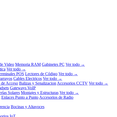
 de Video
Memoria RAM
Gabinetes PC
Ver todo →
tica
Ver todo →
erminales POS
Lectores de Código
Ver todo →
rarrayos
Cables Electricos
Ver todo →
l de Acceso
Balizas y Senalizacion
Accesorios CCTV
Ver todo →
dsets
Gateways VoIP
erías Solares
Montajes y Estructuras
Ver todo →
s
Enlaces Punto a Punto
Accesorios de Radio
rencia
Bocinas y Altavoces
orios IoT