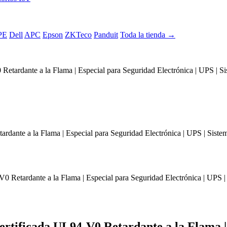
PE
Dell
APC
Epson
ZKTeco
Panduit
Toda la tienda →
etardante a la Flama | Especial para Seguridad Electrónica | UPS | Si
Certificada UL94-V0 Retardante a la Flama |