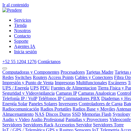
Ir al contenido
Servicios
Tienda
Nosotros
Contacto
Soporte
Agentes IA
Inicia sesión
+52 55 1204 1276
Contáctanos
Computadoras y Componentes
Procesadores
Tarjetas Madre
Tarjetas
Redes
Switches
Routers
Access Points
Cables y Conectores
Fibra Op
Impresión y Punto de Venta
Impresoras
Multifuncionales
Escáneres
T
UPS / Energía
UPS
PDU
Fuentes de Alimentacion
Tierra Fisica y Pa
Seguridad y Videovigilancia
Camaras IP
Camaras Analogicas
Contro
Telefonía IP / VoIP
Teléfonos IP
Conmutadores PBX
Diademas y Hea
Energía Solar
Paneles Solares
Inversores
Controladores de Carga
Bat
Radiocomunicación
Radios Portatiles
Radios Base y Moviles
Antena
Almacenamiento
NAS
Discos Duros
SSD
Memorias Flash
Synology
Audio y Video
Audio Profesional
Pantallas y Proyectores
Videoconfe
Servidores
Servidores Rack
Accesorios Servidor
Servidores Torre
IoT / GPS / Telemática
GPS y Rastreo
Sensores IoT
Telemetria
Acces