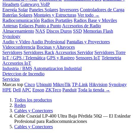
Headsets
Gateways VoIP
Energía Solar
Paneles Solares
Inversores
Controladores de Carga
Baterías Solares
Montajes y Estructuras
Ver todo →
Radiocomunicación
Radios Portatiles
Radios Base y Moviles
Antenas
Enlaces Punto a Punto
Accesorios de Radio
Almacenamiento
NAS
Discos Duros
SSD
Memorias Flash
Synology
Audio y Video
Audio Profesional
Pantallas y Proyectores
Videoconferencia
Bocinas y Altavoces
Servidores
Servidores Rack
Accesorios Servidor
Servidores Torre
IoT / GPS / Telemática
GPS y Rastreo
Sensores IoT
Telemetria
Accesorios IoT
Industria / BMS
Automatizacion Industrial
Deteccion de Incendio
Servicios
Marcas top
Cisco
Ubiquiti
MikroTik
TP-Link
Hikvision
Synology
HPE
Dell
APC
Epson
ZKTeco
Panduit
Toda la tienda →
Todos los productos
Redes
Cables y Conectores
Cable Coaxial LP-400 Ultra Baja Pérdida 50Ω — El Estándar
Profesional para Radiocomunicaciones
Cables y Conectores