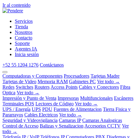
Ir al contenido
Servicios
Tienda
Nosotros
Contacto
Soporte
Agentes IA
Inicia sesión
+52 55 1204 1276
Contáctanos
Computadoras y Componentes
Procesadores
Tarjetas Madre
Tarjetas de Video
Memoria RAM
Gabinetes PC
Ver todo →
Redes
Switches
Routers
Access Points
Cables y Conectores
Fibra
Optica
Ver todo →
Impresión y Punto de Venta
Impresoras
Multifuncionales
Escáneres
Terminales POS
Lectores de Código
Ver todo →
UPS / Energía
UPS
PDU
Fuentes de Alimentacion
Tierra Fisica y
Pararrayos
Cables Electricos
Ver todo →
Seguridad y Videovigilancia
Camaras IP
Camaras Analogicas
Control de Acceso
Balizas y Senalizacion
Accesorios CCTV
Ver
todo →
Telefonía IP / VoIP
Teléfonos IP
Conmutadores PBX
Diademas y